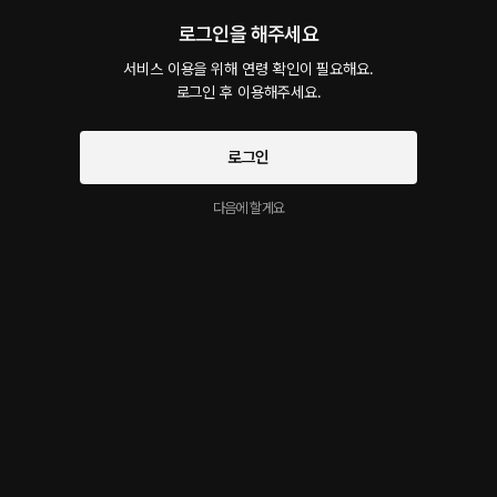
로그인을 해주세요
펜션 여행에서 몰래 들어온 남친
40플링
20분
•
2025.09.06
서비스 이용을 위해 연령 확인이 필요해요.

로그인 후 이용해주세요.
펜션에서 친구들과 다 같이 모여 술 파티를 하고 잘려고 누웠다. 몇 분 뒤에 인기척에 잠에
서 깨어나보자 몰래 들어온 남자친구가 숨 죽인 채 내 옆으로 와서 끌어 안았다. 그리고 남
들 몰래 스킨십을 이어 하게 되는데..
로그인
다음에 할게요
합법적 바람 피다가 만난 남자
40플링
21분
•
2025.09.05
같이 살고 있는 남자친구와의 스킨십이 줄어들었다. 무성욕자와 함께 보내느니 서로 합의
하여 다른 사람과 바람을 피어도 된다는 조건으로 밖을 나섰다. 합법적으로 바람을 필 수 있
도록 소개팅처럼 남자를 만나게 되는데..
자는 척 하는 여친 괴롭히는 남친
40플링
20분
•
2025.09.04
방에 들어오는 인기척에 자는 척하려고 하였다. 가만히 누워 있는 내 옆에 다가와 천천히 쓸
어 넘기면서 가쁜 숨을 쉬며 그는 나를 꼭 끌어 안으면서 천천히 괴롭혔다.