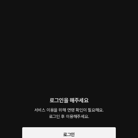
BL- 방사선실에서 너와 나 -1인2역
BL
 • 
사내연애
 • 
나쁜남자
40
5.0
0
2천
방사선실에서 야근하게 된 두 남자... 의사 선생님에게 애교 부리며 플러팅을 하는데.. 그
걸 보던 의사쌤은 참지 못하고 입술을 덮치게 된다... 과연 두 남자의 운명은?
#
동료
#
의사
#
까칠남
#
유혹남
#
애교남
#
무심남
다정ASMR
팔로우
팔로워 2,631명
로그인을 해주세요
서비스 이용을 위해 연령 확인이 필요해요.

로그인 후 이용해주세요.
예고편 듣기
로그인