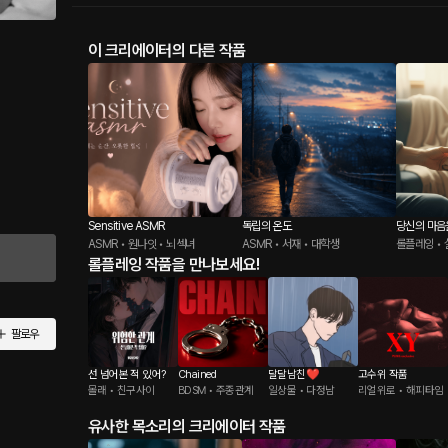
이 크리에이터의 다른 작품
Sensitive ASMR
독립의 온도
ASMR • 원나잇 • 뇌섹녀
ASMR • 서재 • 대학생
롤플레잉 • 
롤플레잉 작품을 만나보세요!
팔로우
선 넘어본 적 있어?
Chained
달달남친❤️
고수위 작품
몰래 • 친구사이
BDSM • 주종관계
일상물 • 다정남
리얼위로 • 해피타임
유사한 목소리의 크리에이터 작품