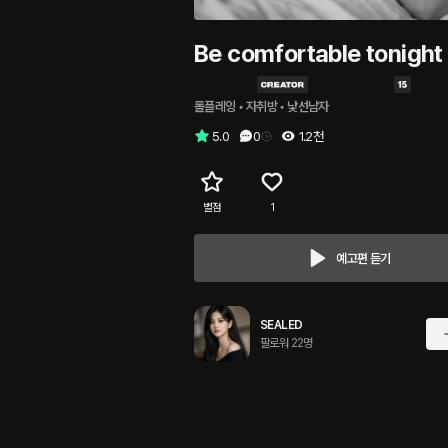
Be comfortable tonight
롤플레잉
 • 
자취방
 • 
낯선남자
5.0
0
1.2천
별점
1
예고편 듣기
SEALED
팔로워 22명