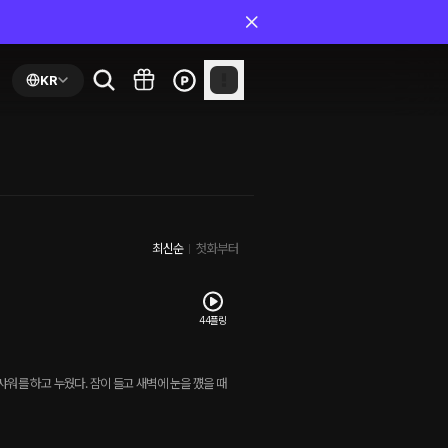
KR
최신순
첫화부터
44플링
워를 하고 누웠다. 잠이 들고 새벽에 눈을 꺴을 때