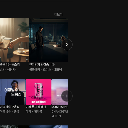
더보기
당신의 마음을 울리는 목소리
관리받지 않겠습니다
6 to 9
호텔 lou
실내 • 상담사
롤플레잉 • 오피스 • 대표님
ASMR • 자취방 • 구미호
롤플레잉 
여공남수 모음집
미리 듣기 셀렉션
MUSIC ALBUM
Offensive
어떤 취향
여공남수 • 멜섭
야외 • 계략공
CHANGGWI • AHN
소유욕/질투 • 집착남
패티쉬 • 섹스파트너
YEEUN