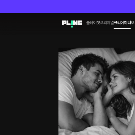
플레이챗
오리지널
크리에이터
오