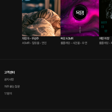
자장가 - 무반주
욕망 ASMR
어떤 취향
ASMR • 힐링물 • 연인
롤플레잉 • 사건물 • 우연
롤플레잉 • 
고객센터
공지사항
자주 묻는 질문
1:1문의