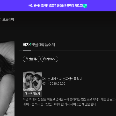
매일 출석하고 럭키드로우 뽑으면? 플링이 와르르!
디오드라마
회차
1
댓글
0
작품소개
선물하기
카트담기
자기는 내가 느끼는 포인트를 알아
4분
•
2026.02.02
대사 미리보기
퇴근 후에 지친 몸을 이끌고 남자친구가 좋아하는 반찬으로 저녁식사를 만들고 샤
내 머리를 쓰다듬고 있는 그에게 한 가지 재미있는 제안을 한다.