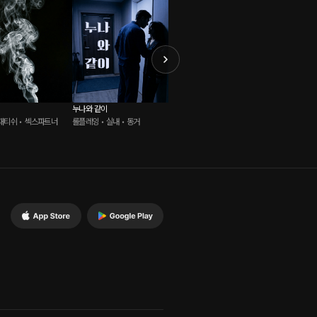
누나와 같이
노래커버
류건식 
패티쉬 • 섹스파트너
롤플레잉 • 실내 • 동거
ASMR • 강의실 • VIP
ASMR 