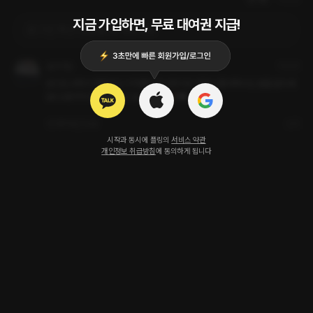
지금 가입하면, 무료 대여권 지급!
로그인 하고 댓글을 남겨보세요
숨쉬어숨
13일 전
오디오 4개 다 열었어요.이 작품의 원 성우이신 원희님 좋아하시는 분들 달리세
요!! 소장가치 충분 그 이상 입니다!! 🔥🎉♥️
좋아요
답글
신고
시작과 동시에 플링의
서비스 약관
개인정보 취급방침
에 동의하게 됩니다