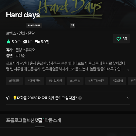
Hard days
로맨스
 • 
연인
 • 
달달
39
5.0
1
5.9천
작가
플링 스튜디오
출연
박민준
근로자의 날인데 혼자 출근한 남자친구. 블루베리 타르트 사 들고 몰래 회사로 찾아갔다.
텅 빈 사무실에 민준 혼자. 업무에 열중하다가 고개를 드는데, 놀란 얼굴이 너무 귀엽다.
"...자기야? 여기 왜 있어?" 오늘 이 사무실, 우리 둘뿐이다.
#
현대물
#
대형견남
#
신입사원
#
사무실
#
서프라이즈
#
회의실
#
휴
💡대화를 200% 더 재미있게 즐기고 싶다면?
프롤로그
컬렉션
댓글
1
작품소개
인기순
최신순