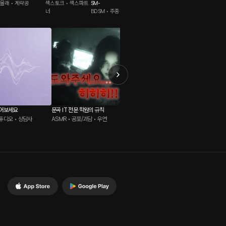
몰래 • 계략공
섹스토크 • 섹스파트
SM-
빗소리 • 동네친구
스튜디오 • 절륜공
너
BDSM • 주종관계
물어보세요
문곡 IT 전문 학원의 규칙
방해금지모드 : 크리에이터 용호
DESIR
스튜디오 • 상담사
ASMR • 공포/괴담 • 우연
롤플레잉 • 폰섹스 • 연인
롤플레잉 