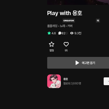
Play with 용호
롤플레잉
 • 
노래
 • 
커버
4.6
82
9.3천
별점
95
예고편 듣기
용호
팔로워 3,660명