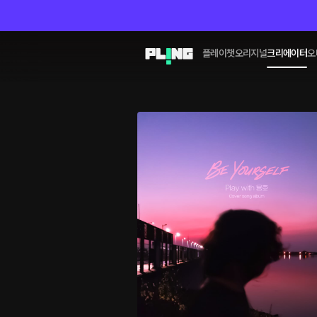
플레이챗
오리지널
크리에이터
오