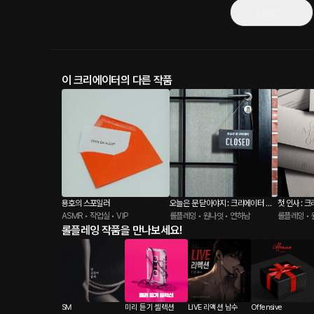
더보기
이 크리에이터의 다른 작품
용호의 스포일러
오늘은 문 닫아야지 : 크리에이터 용
첫 인사 : 
ASMR • 작업실 • VIP
호
롤플레잉 • 원나잇 • 연하남
롤플레잉 • 
롤플레잉 작품을 만나보세요!
SM
미리 듣기 셀렉션
LIVE 리액션 남수
Offensive