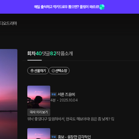
매일 출석하고 럭키드로우 뽑으면? 플링이 와르르!
디오드라마
회차
40
댓글
82
작품소개
선물하기
선택소장
서른 즈음에
4분
•
2025.10.04
대사 미리보기
워낙 좋았다구 말씀하셔서, 완곡도 해보아따! 음은 좀 낮게? 킼
홍보 - 웅장한 감각적인