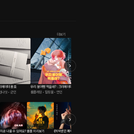
더보기
크리에이터 용호
우리 붕어빵 먹을래? : 크리에이터 용
거기 말고 여기 : 크리에이터 용호
닥치고 해
원나잇 • 군인
호
롤플레잉 • 힐링물 • 연인
롤플레잉 • 마사지 • 동네친구
r
롤플레잉 
지금 나올 수 있어요?
롤플 미리보기
《허락받은 쾌락》 -BD
내리는 땀방울
LIVE 리액션 남공