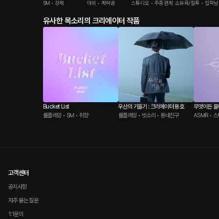
SM • 강제
야외 • 계략공
스튜디오 • 주종관계
소유욕/질투 • 집착남
유사한 목소리의 크리에이터 작품
Bucket List
우산의 기울기 : 크리에이터 용호
무엇이든 
롤플레잉 • SM • 취향
롤플레잉 • 빗소리 • 동네친구
ASMR • 
고객센터
공지사항
자주 묻는 질문
1:1문의