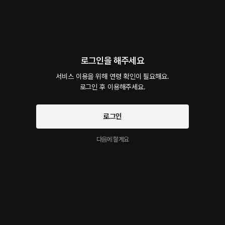
회차
1
댓글
8
작품소개
선물하기
카트담기
최신순
로그인을 해주세요
지금 가입하면, 무료 대여권 지급!
서비스 이용을 위해 연령 확인이 필요해요.

RainyCamping_환영_
로그인 후 이용해주세요.
12플링
26분
•
2024.07.04
대사 미리보기
로그인
여자친구와 캠핑을 간 남자. 다정한 남자는 새벽에 잠이 깨 여자친구가 추울까봐 난로를 켜
고 다시 들어오는데...
다음에 할게요
시작과 동시에 플링의
서비스 약관
개인정보 취급방침
에 동의하게 됩니다
이 크리에이터의 다른 작품
더보기