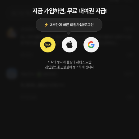
지금 가입하면, 무료 대여권 지급!
로그인 하고 댓글을 남겨보세요
353번향수
3달 전
아... 이거 대화 할 때마다 플링 빠져나가는지 몰랐다. 어쩐지 플링이 갑자기 소숫
점 찍히더라니... 그래서 자꾸 기승전섹으로 갔나 봅니다. 돈값하려고... 
7
1
신고
시작과 동시에 플링의
서비스 약관
개인정보 취급방침
에 동의하게 됩니다
하늘은하수
3달 전
갓길에 차 세워
와...좋네요...몰입도 되구요ㅎㅎ
1
답글
신고