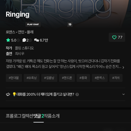
Ringing
로맨스
 • 
연인
 • 
몰래
77
5.0
2
6.7만
작가
플링 스튜디오
출연
최시우
자정 가까운 밤. 카톡은 해도 전화는 잘 안 하는 사람이, 씻으러 간다더니 갑자기 전화를
걸었다. "왜긴 왜야. 목소리 듣고 싶어서." 장난스럽게 시작한 목소리가 어느 순간 진지해
지고, 숨소리가 가빠진다. 지, 지금... 뭐 하고 있는 거야, 너.
#
현대물
#
유혹남
#
절륜남
#
핸드폰
#
통화
#
폰섹스
#
자위
💡대화를 200% 더 재미있게 즐기고 싶다면?
프롤로그
컬렉션
댓글
2
작품소개
인기순
최신순