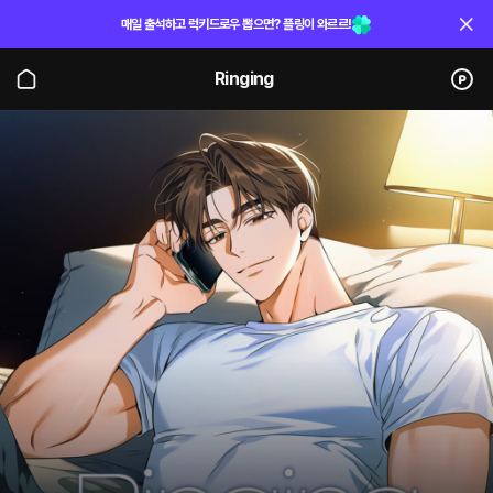
매일 출석하고 럭키드로우 뽑으면? 플링이 와르르!
Ringing