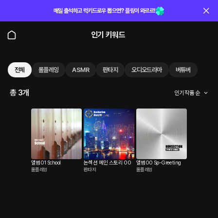
매일 출석하고 럭키드로우 뽑으면? 플링이 와르르!
인기 키워드
전체
롤플레잉
ASMR
판타지
오디오드라마
버튜버
총 3개
인기 작품 순
앨범01 School
논섹션 메인 스토리 00
앨범00 Sp-Greeting
롤플레잉
판타지
롤플레잉