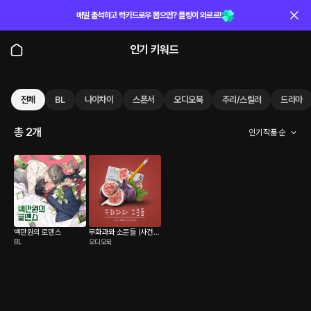
매일 출석하고 럭키드로우 뽑으면? 플링이 와르르!
인기 키워드
전체
BL
나이차이
스폰서
오디오북
추리/스릴러
드라마
총 2개
인기 작품 순
백만원의 로맨스
무화과와 소문들 (사건보
BL
오디오북
고서 2023)