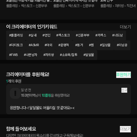
오늘밤은 어떻게 너를 괴롭히면 좋을
오늘은 진짜 미치게 섹시한 것 같아
오빠 친구
까?
롤플레잉 • 섹스토크 • 신혼부부
롤플레잉 • 섹스토크 • 신혼부부
롤플레잉 • 자취방 • 직진녀
이 크리에이터의 인기키워드
더보기
#
롤플레잉
#
실내
#
연인
#
섹스토크
#
신혼부부
#
카섹스
#
너드남
#
더티토크
#
ASMR
#
야외
#
운명적
#
동거
#
썸
#
일상물
#
미남공
#
FWB
#
나쁜남자
#
자취방
#
소유욕/질투
#
달달물
크리에이터를 후원해요!
후원하기
1
개의 후원
일 년 전
신고
153번미역
님이 
10플링
을 후원했어요!
응원합니다~! 달달물도 어울리실 것 같아요><
함께 들어보세요
더보기
다양한 크리에이터의 목소리를 감상하고 구독해보세요!