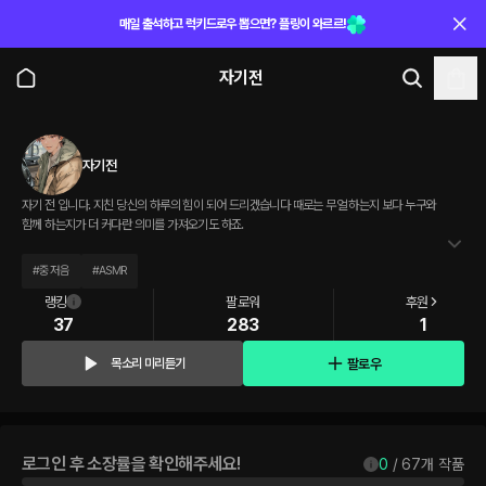
매일 출석하고 럭키드로우 뽑으면? 플링이 와르르!
자기전
자기전
자기 전 입니다. 지친 당신의 하루의 힘이 되어 드리겠습니다 때로는 무얼 하는지 보다 누구와
함께 하는지가 더 커다란 의미를 가져오기도 하죠.
#
중저음
#
ASMR
랭킹
팔로워
후원
37
283
1
팔로우
목소리 미리듣기
로그인 후 소장률을 확인해주세요!
0
 / 
67
개 작품