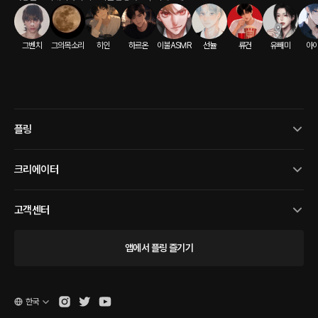
그벤치
그의목소리
히인
하르온
이불ASMR
선뉼
류건
유빼미
아
플링
크리에이터
고객센터
앱에서 플링 즐기기
한국