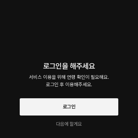
해줄거야...?
이 크리에이터의 다른 작품
로그인을 해주세요
서비스 이용을 위해 연령 확인이 필요해요.

로그인 후 이용해주세요.
7월 자기전 모음집
6월 자기전 모음집
10월 자기
롤플레잉 • 섹스토크 • 섹스파트너
롤플레잉 • 섹스토크 • 섹스파트너
롤플레잉 • 
ASMR 작품을 만나보세요!
팔로우
로그인
다음에 할게요
팝콘 먹을래?
대해서
Record
무료 설렘 롤플레이