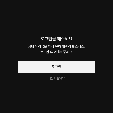
회차
2
댓글
0
작품소개
선물하기
선택소장
최신순
지금 가입하면, 무료 대여권 지급!
로그인을 해주세요
이따가.. 잔뜩 괴롭혀 줄래 Full.ver
서비스 이용을 위해 연령 확인이 필요해요.

48플링
17분
•
2025.06.13
로그인 후 이용해주세요.
지금처럼 귓속말로 속삭여 주니까.. 뭔가 자기도 반응이 있는 것 같은데
로그인
이따가.. 잔뜩 괴롭혀 줄래
시작과 동시에 플링의
서비스 약관
무료
3분
•
2025.06.13
개인정보 취급방침
에 동의하게 됩니다
다음에 할게요
흥분에 겨워 나도 모르게 살짝 세게 쥘지도 몰라.. 그렇게 너의 신음을 듣게 되면.. 미칠지도
몰라