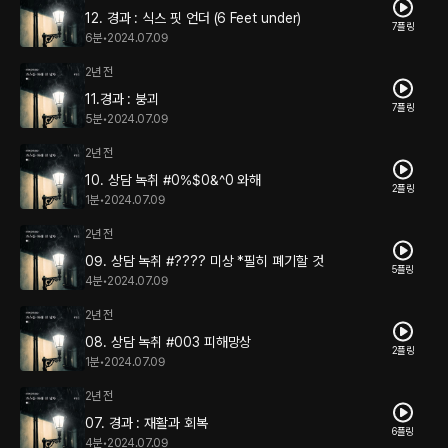
12. 경과 : 식스 핏 언더 (6 Feet under)
7플링
6분
•
2024.07.09
2년 전
11.경과 : 붕괴
7플링
5분
•
2024.07.09
2년 전
10. 상담 녹취 #0%$0&^0 와해
2플링
1분
•
2024.07.09
2년 전
09. 상담 녹취 #???? 미상 *필히 폐기할 것
5플링
4분
•
2024.07.09
2년 전
08. 상담 녹취 #003 피해망상
2플링
1분
•
2024.07.09
2년 전
07. 경과 : 재활과 회복
6플링
4분
•
2024.07.09