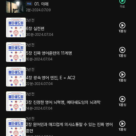
01. 아래
무료
2분
•
2024.07.09
2년 전
6장 실전편
10플링
30분
•
2024.07.04
2년 전
5장 진짜 영어훈련의 11계명
10플링
10분
•
2024.07.04
2년 전
4장 광속 영어 엔진, E = AC2
10플링
22분
•
2024.07.04
2년 전
3장 진정한 영어 뇌혁명, 메타쉐도잉의 뇌과학
10플링
14분
•
2024.07.04
2년 전
2장 원어민과 매끄럽게 의사소통할 수 있는 진짜 영어
10플링
훈련