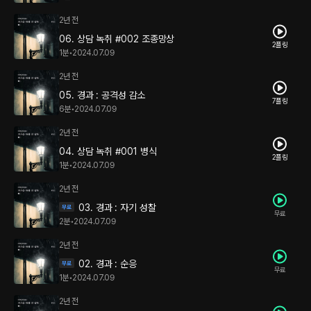
2년 전
06. 상담 녹취 #002 조종망상
2플링
1분
•
2024.07.09
2년 전
05. 경과 : 공격성 감소
7플링
6분
•
2024.07.09
2년 전
04. 상담 녹취 #001 병식
2플링
1분
•
2024.07.09
2년 전
03. 경과 : 자기 성찰
무료
2분
•
2024.07.09
2년 전
02. 경과 : 순응
무료
1분
•
2024.07.09
2년 전