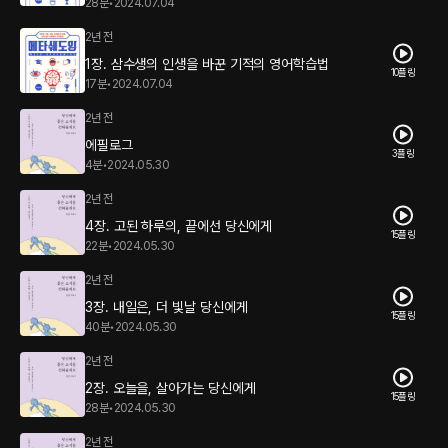
28분
•
2024.07.04
2년 전
1장. 삼수생의 인생을 바꾼 기적의 영어학습법
10플링
17분
•
2024.07.04
2년 전
에필로그
3플링
4분
•
2024.05.30
2년 전
4장. 고된 하루의, 끝에선 당신에게
15플링
22분
•
2024.05.30
2년 전
3장. 내일은, 더 빛날 당신에게
15플링
40분
•
2024.05.30
2년 전
2장. 오늘을, 살아가는 당신에게
15플링
28분
•
2024.05.30
2년 전