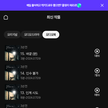
매일 출석하고 럭키드로우 뽑으면? 플링이 와르르!
최신 작품
오리지널
오디오드라마
오디오북
2년 전
15. 바깥 (완)
5플링
3분
•
2024.07.09
2년 전
14. 인수 불가
7플링
5분
•
2024.07.09
2년 전
13. 인계 시도
8플링
8분
•
2024.07.09
2년 전