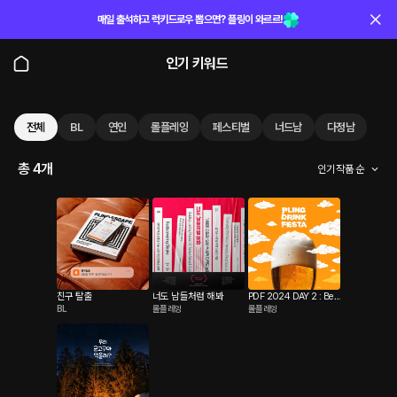
매일 출석하고 럭키드로우 뽑으면? 플링이 와르르!
인기 키워드
전체
BL
연인
롤플레잉
페스티벌
너드남
다정남
총 4개
인기 작품 순
친구 탈출
너도 남들처럼 해봐
PDF 2024 DAY 2 : Bee
BL
롤플레잉
롤플레잉
r