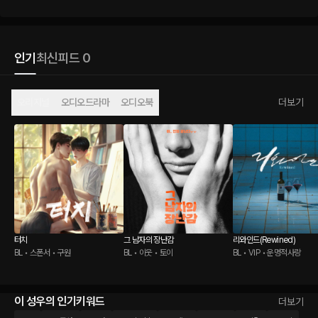
인기
최신
피드 0
오리지널
오디오드라마
오디오북
더보기
터치
그 남자의 장난감
리와인드(Rewined)
BL • 스폰서 • 구원
BL • 이웃 • 토이
BL • VIP • 운명적사랑
이 성우의 인기키워드
더보기