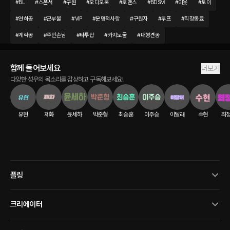
#
BL
#
스폰서
#
구원
#
오디오북
#
로맨스
#
BDSM
#
이웃
#
토이
#
연하공
#
군부물
#
VIP
#
운명적사랑
#
구원자
#
루프
#
직장동료
#
계락공
#
주인손님
#
타투샵
#
카지노물
#
대형견공
함께 들어보세요
더보기
다양한 성우의 목소리를 감상하고 구독해보세요!
유현
제화
윤세하
박준형
최승훈
이주승
이달래
수현
최
플링
크리에이터