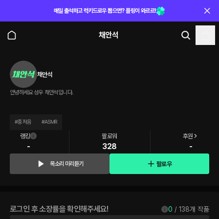
매일 출석하고 럭키드로우 뽑으면? 플링이 와르르!
채안석
채안석
안녕하세요 성우 채안석입니다.
#
중저음
#
ASMR
랭킹
팔로워
후원
-
328
-
팔로우
목소리 미리듣기
로그인 후 소장률을 확인해주세요!
0
 / 
138
개 작품