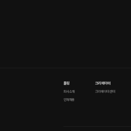
플링
크리에이터
회사소개
크리에이터 센터
인재채용