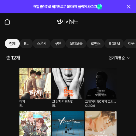
매일 출석하고 럭키드로우 뽑으면? 플링이 와르르!
인기 키워드
전체
BL
스폰서
구원
오디오북
로맨스
BDSM
이웃
총 12개
인기 작품 순
터치
그 남자의 장난감
그레이의 50가지 그림자
BL
BL
오디오북
1부