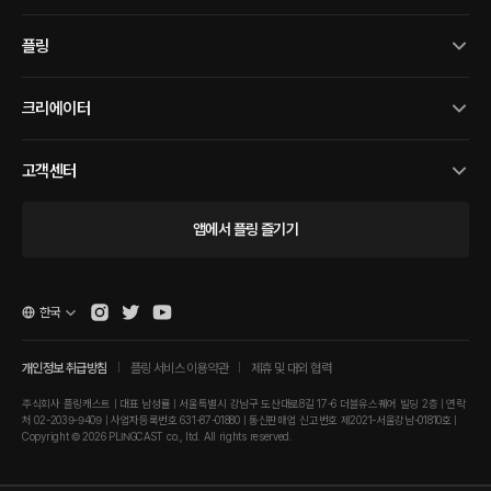
플링
크리에이터
고객센터
앱에서 플링 즐기기
한국
개인정보 취급방침
플링 서비스 이용약관
제휴 및 대외 협력
주식회사 플링캐스트 | 대표 남성률 | 서울특별시 강남구 도산대로8길 17-6 더블유스퀘어 빌딩 2층 | 연락
처 02-2039-9409 | 사업자등록번호 631-87-01880 | 통신판매업 신고번호 제2021-서울강남-01810호 |
Copyright © 2026 PLINGCAST co., ltd. All rights reserved.