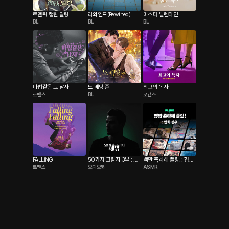
로맨틱 캡틴 달링
리와인드(Rewined)
미스터 발렌타인
BL
BL
BL
마법같은 그 남자
노 베팅 존
최고의 독자
로맨스
BL
로맨스
FALLING
50가지 그림자 3부 : 해
백만 축하해 플링! : 협회
로맨스
오디오북
ASMR
방
성우