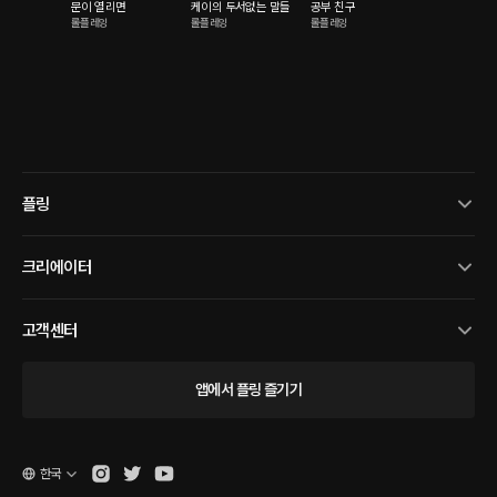
문이 열리면
케이의 두서없는 말들
공부 친구
롤플레잉
롤플레잉
롤플레잉
플링
크리에이터
고객센터
앱에서 플링 즐기기
한국