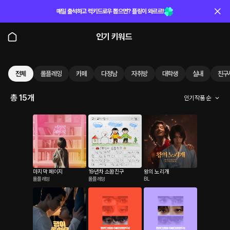
매일 출석하고 럭키드로우 뽑으면? 플링이 와르르!
인기 키워드
전체
롤플레잉
카페
다정남
자취방
대학생
실내
친구
총 15개
인기 작품 순
마지막 페이지
19년차 소꿉친구
왕의 노리개
롤플레잉
롤플레잉
BL