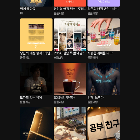
형이 좋아요
당신의 애정 방식 : 도미
당신의 애정 방식 : 서브
BL
롤플레잉
롤플레잉
넌트
미시브
당신의 애정 방식 : 바닐
2026 설날 특별 덕담 :
사랑은 취미를 타고
롤플레잉
ASMR
롤플레잉
라
크리에이터
도파민 없는 밤에
BDSM의 첫걸음
인형, 느끼다
롤플레잉
롤플레잉
롤플레잉