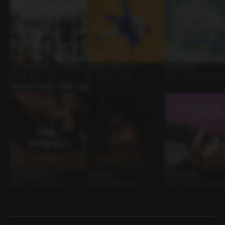
2026 설날 특별 덕담 : 크리에이터
스타디움 스캔들 : 유도
마일하이클럽
ASMR • 새해 • 덕담
BL • 선후배 • 스포츠
로맨스 • 롤플레잉 • GL/BL
유저들이 함께 구매한 작품
3개월만 연애할래요?
모닥불 온기
어쿠스틱 로맨스
로맨스 • 계약연애 • 복수
로맨스 • 운명적 • 캠핑
로맨스 • 사제지간 • 기타레