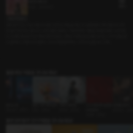
마지막 페이지
16플링
20분
•
2021.12.11
대사 미리보기
골목 끝에 있는 작은 서점. 회사를 그만두고 책방을 차린 지 3년쯤 됐다. 책이 좋아서 시작
한 일이지만 막상 일이 되니 마냥 좋진 않았다. 그렇게 하루, 이틀을 보내던 와중 그녀가 왔
다. 조용한 동네에 작은 독립서점이라 찾는 사람도 적었는데 또래로 보이는 그녀가 문을 열
고 들어오니 마음이 이상했다. 그리고 책을 좋아하는 그녀의 모습을 보니 더욱..
롤플레잉 작품을 만나보세요!
달리는 밤
문득, 네가 생각났어
위에서 봤어요
너 나 절대 못 보내 [R
입대를 앞두고
연인사이 • 폰섹스
연인 • 다정남
동호회 • 운동남
E:Master]
동네친구 • 순
ASMR • 집착남
출연성우들의 인기작품을 만나보세요!