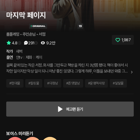
마지막 페이지
롤플레잉
 • 
주인손님
 • 
서점
1,987
4.8
291
9.2만
작가
새벽
출연
얀tv
제화
케이
골목 끝에 있는 작은 서점. 회사를 그만두고 책방을 차린 지 3년쯤 됐다. 책이 좋아서 시
작한 일이지만 막상 일이 되니 마냥 좋진 않았다. 그렇게 하루, 이틀을 보내던 와중 그녀
가 왔다. 조용한 동네에 작은 독립서점이라 찾는 사람도 적었는데 또래로 보이는 그녀가
문을 열고 들어오니 마음이 이상했다. 그리고 책을 좋아하는 그녀의 모습을 보니 더욱..
#
현대물
#
힐링물
#
다정남
#
존댓말남
#
운명적사랑
#
달달물
예고편 듣기
보이스 미리듣기