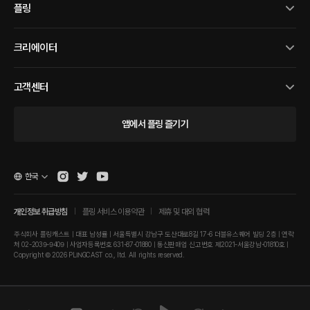
플링
크리에이터
고객센터
앱에서 플링 즐기기
한국
개인정보 취급방침
플링 서비스 이용약관
제휴 및 대외 협력
주식회사 플링캐스트 | 대표 남성률 | 서울특별시 강남구 도산대로8길 17-6 더블유스퀘어 빌딩 2층 | 연락
처 02-2039-9409 | 사업자등록번호 631-87-01880 | 통신판매업 신고번호 제2021-서울강남-01810호 |
Copyright © 2026 PLINGCAST co., ltd. All rights reserved.