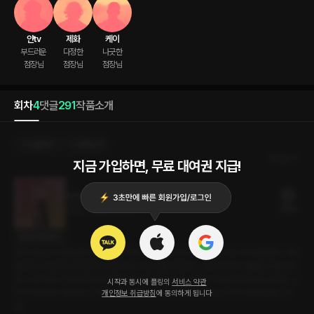
얀tv
제화
케이
부드러운

다정한

나긋한

점장님
점장님
점장님
회차
4
댓글
291
작품소개
선물하기
선택소장
최신순
지금 가입하면, 무료 대여권 지급!
마지막 페이지 (케이 ver)
20플링
20분
•
2026.04.07
대사 미리보기
[RE:Master] 골목 끝에 있는 작은 서점. 회사를 그만두고 책방을 차린 지 3년쯤 됐다. 책이
좋아서 시작한 일이지만 막상 일이 되니 마냥 좋진 않았다. 그렇게 하루, 이틀을 보내던 와
중 그녀가 왔다. 조용한 동네에 작은 독립서점이라 찾는 사람도 적었는데 또래로 보이는 그
시작과 동시에 플링의
서비스 약관
녀가 문을 열고 들어오니 마음이 이상했다. 그리고 책을 좋아하는 그녀의 모습을 보니 더
개인정보 취급방침
에 동의하게 됩니다
욱..