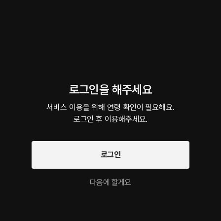
이 크리에이터의 다른 작품
로그인을 해주세요
폴리네시안 섹스
당연하지 않은 밤
장난기 많은
서비스 이용을 위해 연령 확인이 필요해요.

롤플레잉 • 이벤트 • 연인
롤플레잉 • 오해/착각 • 주종관계
롤플레잉 • 
로그인 후 이용해주세요.
ASMR 작품을 만나보세요!
로그인
팔로우
Record
꿈을 심어드립니다
노래
일상 태사기 :: 당신과
다음에 할게요
힐링물 • 너드남
실내 • 존댓말남
스튜디오 • 다정남
함께
스튜디오 • 다정남
유사한 목소리의 크리에이터 작품