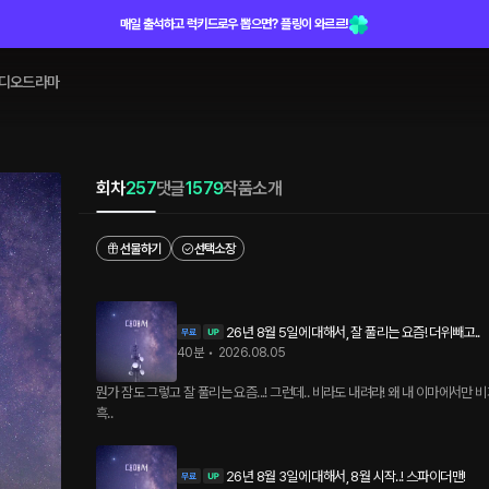
매일 출석하고 럭키드로우 뽑으면? 플링이 와르르!
디오드라마
회차
257
댓글
1579
작품소개
선물하기
선택소장
26년 8월 5일에 대해서, 잘 풀리는 요즘! 더위빼고..
40분
•
2026.08.05
뭔가 잠도 그렇고 잘 풀리는 요즘...! 그런데.. 비라도 내려라! 왜 내 이마에서만 
흑..
26년 8월 3일에 대해서, 8월 시작..! 스파이더맨!