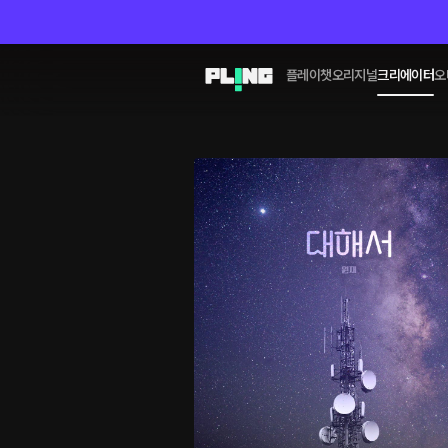
플레이챗
오리지널
크리에이터
오