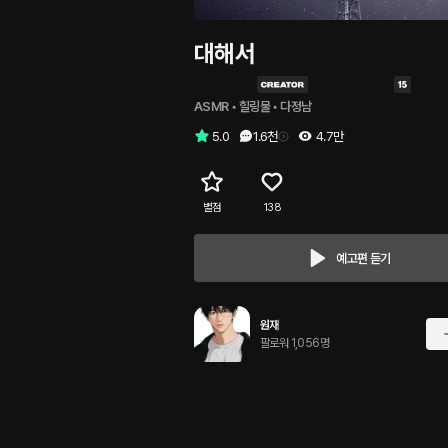
대해서
ASMR
 • 
힐링물
 • 
다정남
5.0
1.6천
4.7만
별점
138
예고편 듣기
원재
팔로워 1,056명