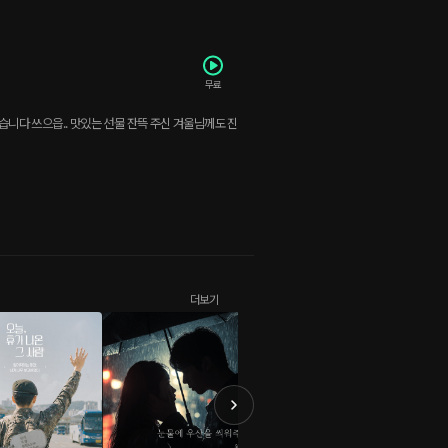
무료
졌습니다 쓰으읍.. 맛있는 선물 잔뜩 주신 겨울님께도 진
더보기