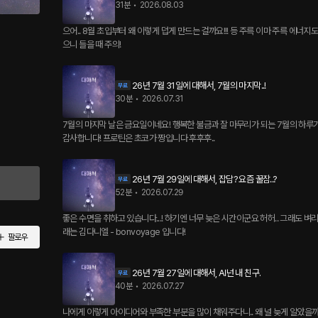
31분
•
2026.08.03
으어.. 8월 초입부터 왜 이렇게 덥게 만드는 걸까요!!! 등 주륵 이마 주륵 에너지
으니 들을 때 주의!
26년 7월 31일에 대해서, 7월의 마지막..!
30분
•
2026.07.31
7월의 마지막 날은 금요일이네요! 행복한 불금과 잘 마무리가 되는 7월의 하루
감사합니다! 프로틴은 초코가 짱입니다 후후후..
26년 7월 29일에 대해서, 잡담? 요즘 꿀잠..?
52분
•
2026.07.29
좋은 수면을 취하고 있습니다...! 하기엔 너무 늦은 시간이군요 허허.. 그래도 벼
래는 김다니엘 - bonvoyage 입니다!
팔로우
26년 7월 27일에 대해서, AI넌 내 친구.
40분
•
2026.07.27
나에게 이렇게 아이디어와 부족한 부분을 많이 채워주다니.. 왜 널 늦게 알았을까 