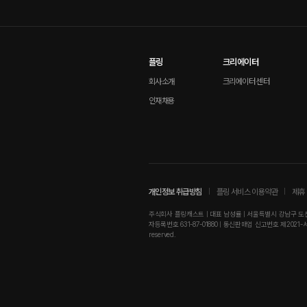
플링
크리에이터
회사소개
크리에이터 센터
인재채용
개인정보 취급방침
플링 서비스 이용약관
제휴 
주식회사 플링캐스트 | 대표 남성률 | 서울특별시 강남구 도산대로
자등록번호 631-87-01880 | 통신판매업 신고번호 제2021-서울강남-01
reserved.