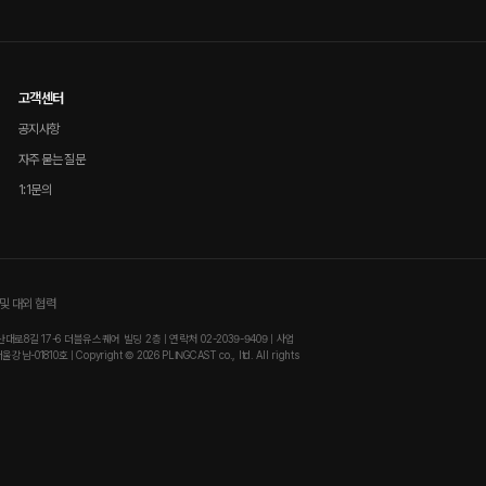
고객센터
공지사항
자주 묻는 질문
1:1문의
및 대외 협력
8길 17-6 더블유스퀘어 빌딩 2층 | 연락처 02-2039-9409 | 사업
810호 | Copyright © 2026 PLINGCAST co., ltd. All rights