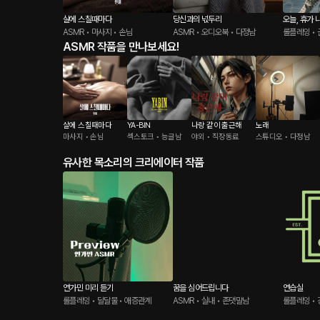
살에 스칠때마다
당신과의 넋두리
오늘, 휴가 나
ASMR • 마사지 • 손님
ASMR • 오디오북 • 다정남
s track
롤플레잉 • 
ASMR 작품을 만나보세요!
살에 스칠때마다
YA-BIN
나랑 같이 출근해
노래
마사지 • 손님
섹스토크 • 능글남
야외 • 직장동료
스튜디오 • 다정남
유사한 목소리의 크리에이터 작품
연가민 미리 듣기
꿈을 심어드립니다
연습실
롤플레잉 • 달달물 • 애증관계
ASMR • 실내 • 존댓말남
롤플레잉 • 