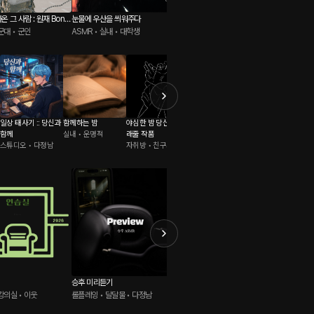
온 그 사람 : 원재 Bonu
눈물에 우산을 씌워주다
동아리방 출입금지 : 크리에이터 원
타임캡슐
군대 • 군인
ASMR • 실내 • 대학생
재.ver
롤플레잉 • 동아리방 • 친구>연인
로맨스 •
일상 태사기 :: 당신과
함께하는 밤
야심한 밤 당신을 달
원우 V-LOG
우리들의 이야기
함께
실내 • 운명적
래줄 작품
오디오북 • 우연
낭독 • 친구사이
스튜디오 • 다정남
자취방 • 친구사이
승후 미리듣기
남자 친구
원우 V-
강의실 • 이웃
롤플레잉 • 달달물 • 다정남
롤플레잉 • 달달물 • 연인
ASMR 