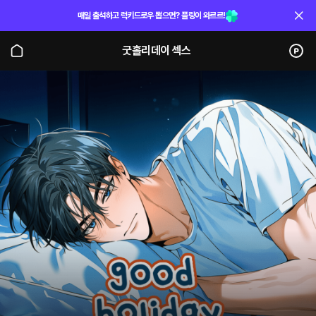
매일 출석하고 럭키드로우 뽑으면? 플링이 와르르!
굿홀리데이 섹스