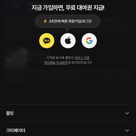
굿홀리데이 섹스
지금 가입하면, 무료 대여권 지급!
롤플레잉 • 연인 • 휴일
예정된 휴일 데이트를 위해 일찍 일어나려 했지만 늦잠을 자버린 우리. 결국 영화 예매를 취소하고 집
에서 뒹굴거리며 쉬기로 한다. 침대에 누워 게으른 휴일을 즐기는 우리. 그녀가 시시콜콜 재잘대는 모
습이 귀여워 뽀뽀하자, 그녀가 "휴일인데 뽀뽀만 할 거야?"라고 말하며 날 유혹한다. 휴일에 이렇게
유혹하면 내가 넘어가 줘야지. 안 그래?
굿홀리데이 섹스
시작과 동시에 플링의
서비스 약관
로맨스 • 연인 • 다정
개인정보 취급방침
에 동의하게 됩니다
"영화 보기로 한 거? 아 몰라! 오늘은 그냥 뒹굴뒹굴하는 날로 하자!" 눈을 뜨니 도윤이 웃으면서 내려
다본다. "뭐야, 왜 이렇게 귀여워?" 침실에서 욕실로, 거실에서 주방으로. 우리의 주말은 하루 종일 떨
어질 수가 없다.
플링
크리에이터