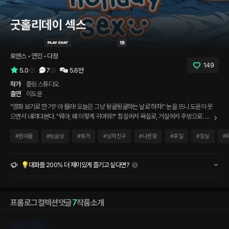
굿홀리데이 섹스
로맨스
 • 
연인
 • 
다정
149
5.0
7
5.6만
작가
플링 스튜디오
출연
이도윤
"영화 보기로 한 거? 아 몰라! 오늘은 그냥 뒹굴뒹굴하는 날로 하자!" 눈을 뜨니 도윤이 웃
으면서 내려다본다. "뭐야, 왜 이렇게 귀여워?" 침실에서 욕실로, 거실에서 주방으로. 우
리의 주말은 하루 종일 떨어질 수가 없다.
#
현대물
#
능글남
#
동거
#
남자친구
#
나른함
#
휴일
#
침실
#
💡대화를 200% 더 재미있게 즐기고 싶다면?
프롤로그
컬렉션
댓글
7
작품소개