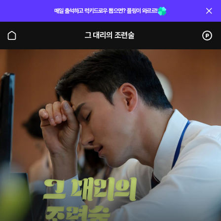
매일 출석하고 럭키드로우 뽑으면? 플링이 와르르!
그 대리의 조련술