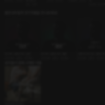
조직보스 • 고수위
간이 된 나
남사친 • 메신저
사내연애 • 연하남
다
인외 • 집착
오지콤 • 츤데레
출연성우들의 인기작품을 만나보세요!
50가지 그림자 2부 : 심연
50가지 그림자 3부 : 해방
그레이의 50가지 그림자 1
오디오북 • 로맨스 • BDSM
오디오북 • 로맨스 • BDSM
오디오북 • 로맨스 • BDSM
유저들이 함께 구매한 작품
Something New