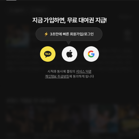
선물하기
카트담기
최신순
지금 가입하면, 무료 대여권 지급!
그 대리의 조련술
14플링
27분
•
2021.02.25
이번에 입사한 신입사원이 답답해서 자꾸만 눈에 밟힌다. 착하기는 어찌나 착한지. 선배들
의 무리한 요구도 거절하지 못하고 더 떠안아버린다. 눈에 밟히던 귀여운 신입사원이 내 마
음을 두드리기 시작한다. 저 연약하고 순수한 신입 사원을 다른 사람이 못 갖게 내가 가져
야겠다. 이 혹독한 정글에서 그 누구도 건드리지 못하게 조련하다 보면 조금은 발전하겠지.
시작과 동시에 플링의
서비스 약관
개인정보 취급방침
에 동의하게 됩니다
로맨스 작품을 만나보세요!
나진혁
인외 주인님의 반려인
남지훈
신재원
알바 사장님이 