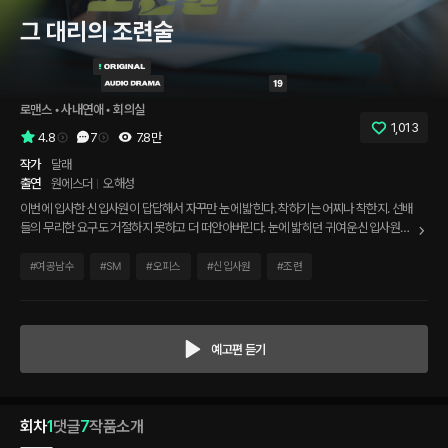
그 대리의 조련술
로맨스
 • 
사내연애
 • 
회의실
1,013
4.8
7
7.8만
작가
달래
출연
원에스더
오해성
이번에 입사한 신입사원이 답답해서 자꾸만 눈에 밟힌다. 착하기는 어찌나 착한지. 선배
들의 무리한 요구도 거절하지 못하고 더 떠안아버린다. 눈에 밟히던 귀여운 신입사원이
내 마음을 두드리기 시작한다. 저 연약하고 순수한 신입 사원을 다른 사람이 못 갖게 내
가 가져야겠다. 이 혹독한 정글에서 그 누구도 건드리지 못하게 조련하다 보면 조금은 발
#
여공남수
#
SM
#
오피스
#
신입사원
#
조련
전하겠지.
예고편 듣기
회차
1
댓글
7
작품소개