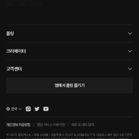
로맨스 • 권태기 • 섹스토이
플링
크리에이터
고객센터
앱에서 플링 즐기기
한국
개인정보 취급방침
플링 서비스 이용약관
제휴 및 대외 협력
주식회사 플링캐스트 | 대표 남성률 | 서울특별시 강남구 도산대로8길 17-6 더블유스퀘어 빌딩 2층 | 연락