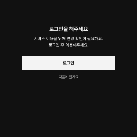
회차
1
댓글
1
작품소개
로그인을 해주세요
선물하기
카트담기
최신순
지금 가입하면, 무료 대여권 지급!
서비스 이용을 위해 연령 확인이 필요해요.

로그인 후 이용해주세요.
깊숙히 넣어줄게
40플링
23분
•
2023.04.28
로그인
"그 새끼 진짜 ㅈ같네" , "가만히 있었던거야?" , "조금만 더 하자"
다음에 할게요
시작과 동시에 플링의
서비스 약관
개인정보 취급방침
에 동의하게 됩니다
이 크리에이터의 다른 작품
더보기