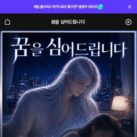
매일 출석하고 럭키드로우 뽑으면? 플링이 와르르!
꿈을 심어드립니다