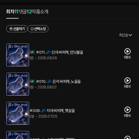
회차
11
댓글
12
작품소개
선물하기
선택소장
최신순
＃011. 💤 민아 씨에게, 반딧불을
8플링
1분
•
2026.08.06
＃010. 💤 은서 씨에게, 노을을
8플링
1분
•
2026.08.02
＃009. 💤 지아 씨에게, 햇살을
8플링
2분
•
2026.07.05