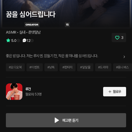
꿈을 심어드립니다
ASMR
 • 
실내
 • 
존댓말남
3
5.0
12
좋은 밤입니다. 저는 루시엔. 잠들기 전, 작은 꿈 하나를 심어드립니다.
#
오디오북
#
이벤트
#
낭독
#
판타지
#
달달물
#
드라마
#
옴니버스
류건
팔로우
팔로워 53명
예고편 듣기