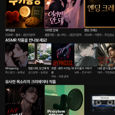
쿠키음성
이러면 안 돼
엔딩 크레딧
ASMR • 몰래 • 금단의관계
롤플레잉 • 옴니버스 • 금단의관계
ASMR • 이벤트 • 주인손님
ASMR 작품을 만나보세요!
Whispering
창문너머, 당신에게
최면 : 내가 시키는 대
우리들의 이야기
나랑 같이 출근
섹스토크 • 유혹남
오디오북 • 능력남
로
낭독 • 친구사이
야외 • 직장동료
자위 • 주종관계
유사한 목소리의 크리에이터 작품