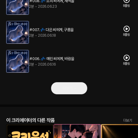
＃008. 💤 소희 씨에게, 새벽을
8플링
2분
•
2026.06.23
＃007. 💤 다은 씨에게, 구름을
8플링
2분
•
2026.06.18
＃006. 💤 예린 씨에게, 바람을
8플링
2분
•
2026.06.16
더보기
이 크리에이터의 다른 작품
더보기