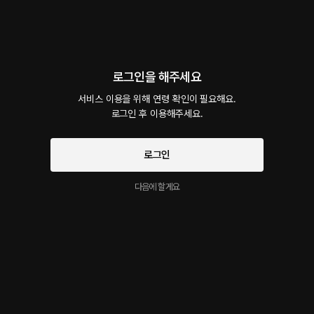
회차
1
댓글
5
작품소개
선물하기
카트담기
로그인을 해주세요
최신순
지금 가입하면, 무료 대여권 지급!
서비스 이용을 위해 연령 확인이 필요해요.

로그인 후 이용해주세요.
나 별로 안귀엽거든?
40플링
30분
•
2023.04.23
로그인
비글미 넘치는 남친과 함께 영화관람후.... "다른거보다 난 여보만 있으면 되는데?" , "자기
일로와
다음에 할게요
시작과 동시에 플링의
서비스 약관
개인정보 취급방침
에 동의하게 됩니다
이 크리에이터의 다른 작품
더보기