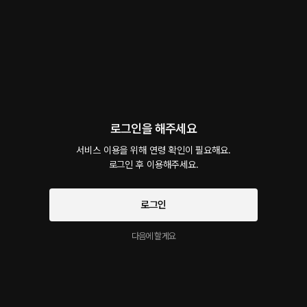
회차
2
댓글
3
작품소개
선물하기
선택소장
최신순
지금 가입하면, 무료 대여권 지급!
날 가지고 노는 조직 보스 2
로그인을 해주세요
40플링
20분
•
2024.09.27
서비스 이용을 위해 연령 확인이 필요해요.

[신청작- 남공 버전] 경찰이었던 신분을 숨기고 조직의 잠입 수사를 이어 나갔다. 그런데
로그인 후 이용해주세요.
이상하게도 마음에 걸리는 그의 행적을 볼 수 있었는데 나와 같이 잠입했던 선배까지 아무
렇지 않게 죽이고 이젠 나에 대한 사실까지 알게 된다.
시작과 동시에 플링의
서비스 약관
로그인
개인정보 취급방침
에 동의하게 됩니다
날 가지고 노는 조직 보스 1
40플링
23분
•
2024.09.22
다음에 할게요
경찰이었던 신분을 숨기고 한 조직에 감시원으로 파견이 되었다. 몰래 움직여야 했지만 나
와 같이 잠입했던 선배가 잡히고 이제 내 차례겠구나 직감한 순간 그를 붙잡았다. 근데 예상
과는 다르게 흘러가는데.. [*고수위적인 요소들이 포함되어 있습니다.] [*고수위적인 요소
들이 포함되어 있습니다.]