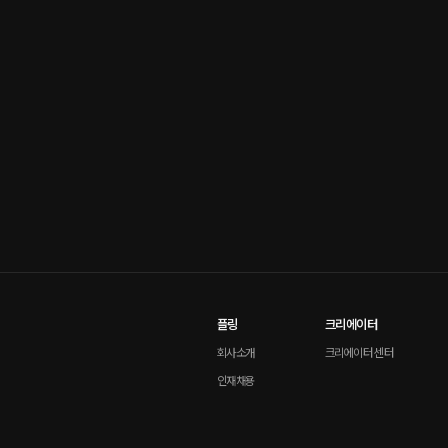
플링
크리에이터
회사소개
크리에이터 센터
인재채용