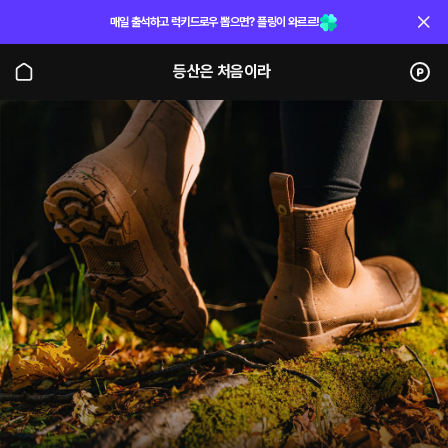
매일 출석하고 럭키드로우 뽑으면? 플링이 와르르!
등산은 처음이라