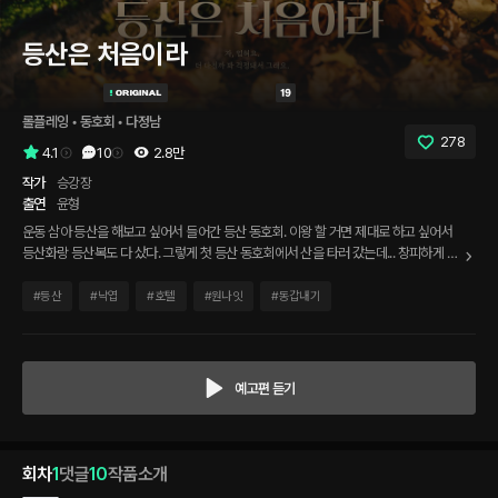
등산은 처음이라
롤플레잉
 • 
동호회
 • 
다정남
278
4.1
10
2.8만
작가
승강장
출연
윤형
운동 삼아 등산을 해보고 싶어서 들어간 등산 동호회. 이왕 할 거면 제대로 하고 싶어서
등산화랑 등산복도 다 샀다. 그렇게 첫 등산 동호회에서 산을 타러 갔는데... 창피하게 시
작한 지 얼마 되지 않았는데 발목을 접질리고 말았다. 그때 다가온 한 남자. 누군지는 잘
모르지만 같은 동호회 사람인 것 같긴 한데... 날 업고 리조트까지 데려다주겠다고?!
#
등산
#
낙엽
#
호텔
#
원나잇
#
동갑내기
예고편 듣기
회차
1
댓글
10
작품소개