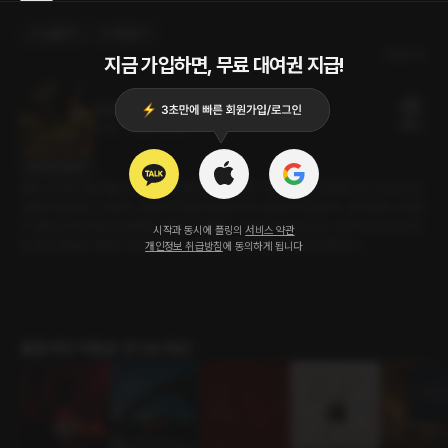
선물하기
카트담기
최신순
지금 가입하면, 무료 대여권 지급!
등산은 처음이라
18플링
23분
•
2024.10.22
대사 미리보기
운동 삼아 등산을 해보고 싶어서 들어간 등산 동호회. 이왕 할 거면 제대로 하고 싶어서 등
산화랑 등산복도 다 샀다. 그렇게 첫 등산 동호회에서 산을 타러 갔는데... 창피하게 시작한
지 얼마 되지 않았는데 발목을 접질리고 말았다. 그때 다가온 한 남자. 누군지는 잘 모르지
시작과 동시에 플링의
서비스 약관
만 같은 동호회 사람인 것 같긴 한데... 날 업고 리조트까지 데려다주겠다고?!
개인정보 취급방침
에 동의하게 됩니다
롤플레잉 작품을 만나보세요!