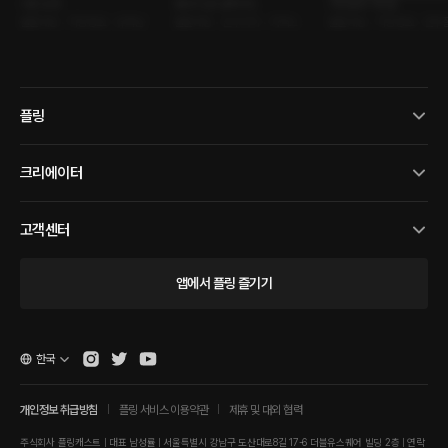
시즌 오프
S#.61 (씬 넘버 61)
거짓말과 거짓말
롤플레잉 • 직장동료 • 유혹남
롤플레잉 • 친구사이 • 카섹스
롤플레잉 • 직장동료 • 만우
플링
크리에이터
고객센터
앱에서 플링 즐기기
한국
개인정보 취급방침
플링 서비스 이용약관
제휴 및 대외 협력
주식회사 플링캐스트 | 대표 남성률 | 서울특별시 강남구 도산대로8길 17-6 더블유스퀘어 빌딩 2층 | 연락