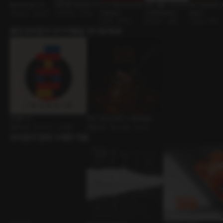
복수해 드립니다
방학에도 출근합니다
너 나 절대 못 보내 [R
사랑, 결혼, 그리고 우
We Celebrate [
주인손님 • 능글남
사내연애 • 다정남
E:Master]
리 [RE:Master]
aster]
ASMR • 집착남
신혼부부 • 결혼
기념일 • 부부
출연성우들의 인기작품을 만나보세요!
인 앤드 인
PDF 2024 DAY 1 : Whiskey
롤플레잉 • 친구사이 • 쓰리썸
롤플레잉 • 페스티벌 • 위스키
유저들이 함께 구매한 작품