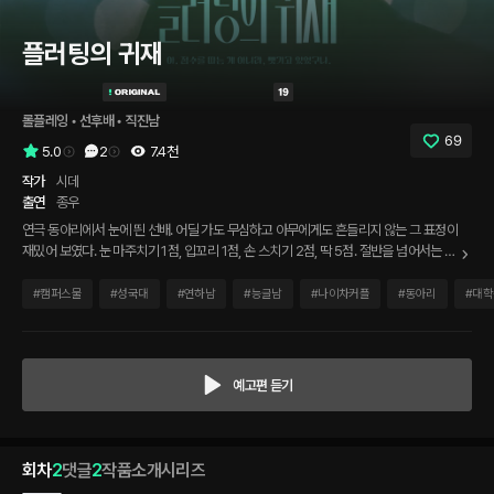
플러팅의 귀재
롤플레잉
 • 
선후배
 • 
직진남
69
5.0
2
7.4천
작가
시데
출연
종우
연극 동아리에서 눈에 띈 선배. 어딜 가도 무심하고 아무에게도 흔들리지 않는 그 표정이
재밌어 보였다. 눈 마주치기 1점, 입꼬리 1점, 손 스치기 2점, 딱 5점. 절반을 넘어서는 순
간 넘어오게 돼 있다고 생각했는데, 축제 준비를 내내 함께 하면서 어느 순간 내가 점수
를 따는 게 아니라 뺏기고 있었다.
#
캠퍼스물
#
성국대
#
연하남
#
능글남
#
나이차커플
#
동아리
#
대학
예고편 듣기
회차
2
댓글
2
작품소개
시리즈