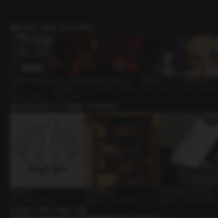
롤플레잉 작품을 만나보세요!
트라우마 : 시간을 넘
우리는 친구라고 부르
복수해 드립니다
숙제 검사
어려진 오빠
어서
기로 했다
주인손님 • 능글남
파트너 • 멜섭
연인 • 바디체
회귀물 • 상처남
FWB • 절륜남
출연성우들의 인기작품을 만나보세요!
어딜도망가
가장 보통의 날
성국대 심리 25 동기모임
BL • 인외공 • 음란수
롤플레잉 • 연인 • 힐링물
롤플레잉 • 선택형 • 캠퍼스
유저들이 함께 구매한 작품