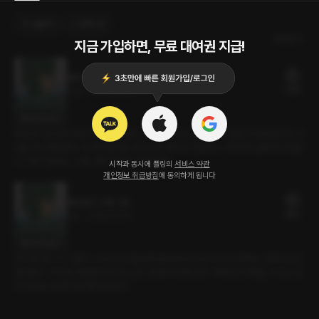
선물하기
선택소장
최신순
지금 가입하면, 무료 대여권 지급!
플러팅의 귀재 : 2화(완)
17플링
17분
•
2026.06.02
대사 미리보기
축제 준비를 함께 하면서 1점씩 쌓았다. 근데 비 내리는 날 공터에서 홀로 자재를 옮기던 선
배를 보다 깨달았다. 아. 점수를 따는 게 아니라, 뺏기고 있었구나. 거리에서 멈춰 서서 말했
다. "제가 졌어요." 그때, 선배가 처음으로 웃었다.
시작과 동시에 플링의
서비스 약관
개인정보 취급방침
에 동의하게 됩니다
플러팅의 귀재 : 1화
8플링
7분
•
2026.06.02
대사 미리보기
연극 동아리 OT 뒷풀이. 수많은 남자들에게 둘러싸여도 표정 하나 안 변하는 선배가 눈에
들어왔다. "딱 5점. 절반을 넘어서는 순간, 훅 쏠리게 돼 있어." 카페에선 쿠폰을, 비 오는 날
엔 우산을. 조금씩 점수를 쌓아갔다.