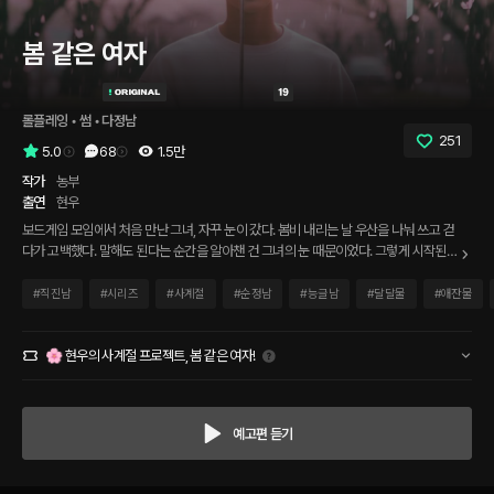
봄 같은 여자
롤플레잉
 • 
썸
 • 
다정남
251
5.0
68
1.5만
작가
농부
출연
현우
보드게임 모임에서 처음 만난 그녀, 자꾸 눈이 갔다. 봄비 내리는 날 우산을 나눠 쓰고 걷
다가 고백했다. 말해도 된다는 순간을 알아챈 건 그녀의 눈 때문이었다. 그렇게 시작된
연애. 설렘이 가라앉고 나서도, 같이 밥을 먹고 아무 말 없이 있어도 편했다. 하지만 조금
씩 무언가 달라졌다. 그리고 나는 그녀가 무언가를 숨기고 있다는 걸 뒤늦게 알았다.
#
직진남
#
시리즈
#
사계절
#
순정남
#
능글남
#
달달물
#
애잔물
🌸 현우의 사계절 프로젝트, 봄 같은 여자!
예고편 듣기