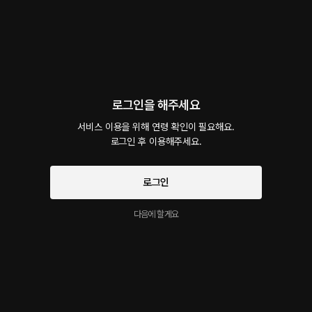
녀에게 입으로 해달라고 요구하고, 후배녀는 선배의 요구에 그대로 응하는데... "네가 저번
에 그랬잖아. 꼴리면 참지 말고 너 이용해서 풀라고. 그래서 지금 비품실에서 너한테 성욕처
리하는 건데? 말대꾸 하지 말고 똑바로 빨기나 해." #강압 #강제 #회사 #선배 #비품실 #
야외 #딥스롯 #섹스 #여성향 #19금
잠든 대디남친 대딸하다가 달달ㅅㅅ까지
40플링
20분
•
2025.07.09
로그인을 해주세요
- 잠든 남친한테 몰래 대딸하다가 결국 꼴려버린 남친이랑...? 잠자고 있는 남친을 손으로
서비스 이용을 위해 연령 확인이 필요해요.

몰래 괴롭히던 여자친구. 신음소리를 내며 잠에서 깬 남친은 사랑스러운 눈으로 그녀를 쳐
로그인 후 이용해주세요.
다보고, 결국 꼴려버린 남친은 손부터 시작해서 그녀의 온몸을 만져대는데... "얼마나 잘 느
끼는지 깊숙하게 박을 때마다 끝까지 닿아... 읏..." #리틀 #대디 #남친 #대딸 #커닐 #핑거
링 #섹스 #질싸 #19금 #여성향
로그인
얼른 애기 만들자며 아침부터 달라붙는 달달 신혼남
다음에 할게요
편
35플링
19분
•
2025.05.28
-신혼여행 첫째날 아침, 호텔에서 눈을 뜬 남편이 아침부터 슬금슬금 달라붙는데...? 신혼부
부가 된 두 사람은 신혼여행 첫 날을 보낸다. 다음 날 아침, 눈을 뜬 남편은 비몽사몽한 목소
리로 그녀에게 달라붙는다. 귀에 대고 소근소근 속삭이든 그는 어느 순간 몸이 달아오르기
시작하고... "우리 얼른 아이 만들자. 내가 하루 종일 박아줄게, 여보..." #신혼 #남편 #달달
#19 #달꾸 #리틀 #잠따 #호텔 #여성향