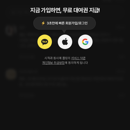
지금 가입하면, 무료 대여권 지급!
로그인 하고 댓글을 남겨보세요
솔렌
3달 전
몰입, 캐릭터성, 스토리 다좋은데 좀 아쉬운점 하나 말하겠습니다ㅠㅠ

나건호, 한승우같은 캐릭터로 1대1 대화나 씬상황을 묘사해도 강정우의 컷이 뜹
니다...진짜 확 깨요ㅠㅠ
2
답글
신고
시작과 동시에 플링의
서비스 약관
개인정보 취급방침
에 동의하게 됩니다
32번 땅콩스콘
3달 전
뭐죠.. 15세인건가요 셋이 집에 불러서 뭐만 좀 해보려고 하면 영어 에러가 뜨네
요... 쓰리썸 하라고 준거 아니였냐는..
1
답글
신고