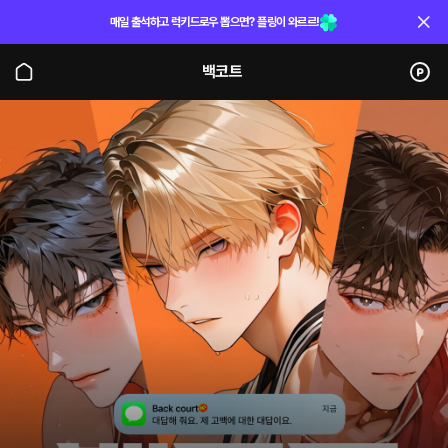
매일 출석하고 럭키드로우 뽑으면? 플링이 와르르!
백코트