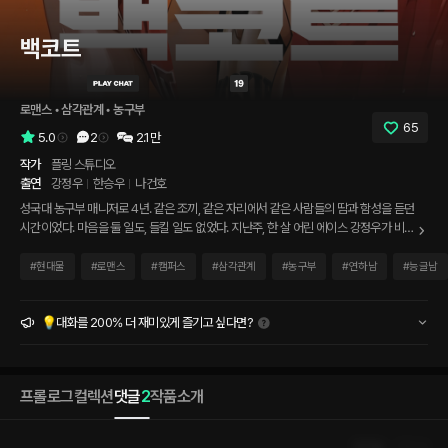
백코트
로맨스
 • 
삼각관계
 • 
농구부
65
5.0
2
2.1만
작가
플링 스튜디오
출연
강정우
한승우
나건호
성국대 농구부 매니저로 4년. 같은 조끼, 같은 자리에서 같은 사람들의 땀과 함성을 듣던
시간이었다. 마음을 둘 일도, 들킬 일도 없었다. 지난주, 한 살 어린 에이스 강정우가 비어
가는 라커룸 앞에서 농구공을 쥔 채로 너무 오래 망설이다 너무 짧게 말했다. "누나. 좋아
해요." 답을 줄 자신이 없어 일주일이 흘렀고, 오늘은 시즌 결승전이다. 남은 시간 0.4초.
#
현대물
#
로맨스
#
캠퍼스
#
삼각관계
#
농구부
#
연하남
#
능글남
그가 던진 슛이 림을 한 번 흔들고 안으로 떨어지는 순간, 함성이 체육관을 통째로 들었
다 놓는다. 팀원들에게 안기기 전에 코트 위 그가 먼저 관중석을 찾는다. 받지 못한 답을
가진 사람의 눈빛으로. 그런데 옆에 서 있던 주장 한승우의 표정도 평소와 다르다. 4년
💡대화를 200% 더 재미있게 즐기고 싶다면?
동안 늘 "뭐 필요하면 말해"라고만 하던 사람이, 오늘은 처음으로 무언가 말하려는 얼굴
을 한다. 그리고 코트를 가로질러 다가오는 상대팀 유니폼. 처음 보는 얼굴이 한쪽 입꼬
리만 올린 채 거리낌 없이 웃는다. "성국대 매니저 맞죠? 저 아까부터 계속 보였어요." 경
프롤로그
컬렉션
댓글
2
작품소개
기는 끝났는데, 진짜 시합은 지금부터다.
인기순
최신순