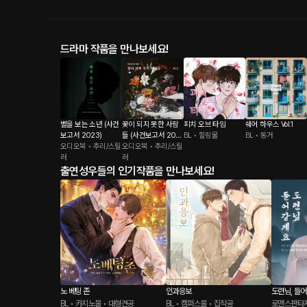
드라마 작품을 만나보세요!
별을 보는 소년 (사건
꽃이 되지 못한 사람
피치 오브 타임
쉐어 하우스 Vol.1
보고서 2023)
들 (사건보고서 202
BL • 힐링물
BL • 동거
오디오북 • 추리/스릴
2)
오디오북 • 추리/스릴
러
러
출연성우들의 인기작품을 만나보세요!
노 베팅 존
인과응보
도련님, 들
BL • 카지노물 • 대형견공
BL • 캠퍼스물 • 집착공
로맨스판타지