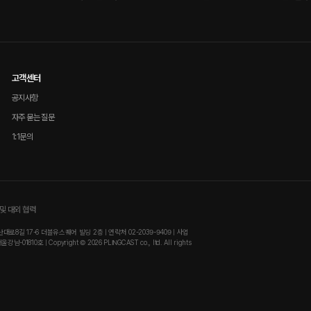
고객센터
공지사항
자주 묻는 질문
1:1문의
및 대외 협력
8길 17-6 더블유스퀘어 빌딩 2층 | 연락처 02-2039-9409 | 사업
810호 | Copyright © 2026 PLINGCAST co., ltd. All rights