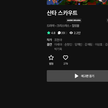
산타 스카우트
드라마
 • 
크리스마스
 • 
힐링물
4.8
39
2.2만
작가
조현아
출연
이새아
손정민
임채빈
김예림
이상호
김
박기욱
별점
279
예고편 듣기