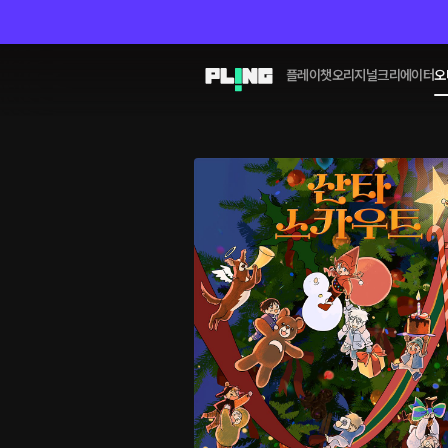
플레이챗
오리지널
크리에이터
오