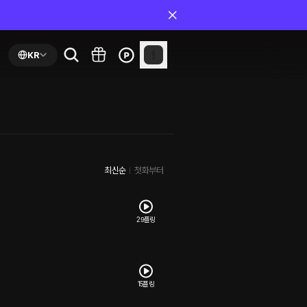
KR
최신순
첫화부터
29플링
15플링