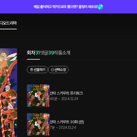
매일 출석하고 럭키드로우 뽑으면? 플링이 와르르!
디오드라마
회차
31
댓글
39
작품소개
선물하기
선택소장
산타 스카우트 프리토크
45분
•
2024.12.24
산타 스카우트 30화 (완)
7분
•
2024.12.24