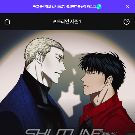
매일 출석하고 럭키드로우 뽑으면? 플링이 와르르!
셔트라인 시즌 1