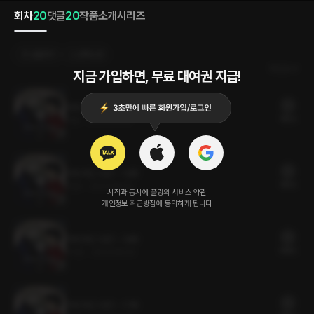
회차
20
댓글
20
작품소개
시리즈
선물하기
선택소장
최신순
지금 가입하면, 무료 대여권 지급!
셔트라인 시즌1 - 20화 (완)
18플링
11분
•
2023.08.30
셔트라인 시즌1 - 19화
18플링
12분
•
2023.08.30
시작과 동시에 플링의
서비스 약관
개인정보 취급방침
에 동의하게 됩니다
셔트라인 시즌1 - 18화
58플링
27분
•
2023.08.30
셔트라인 시즌1 - 17화