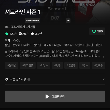
셔트라인 시즌 1
BL
 • 
조직/암흑가
 • 
사건물
986
4.5
20
3.7만
작가
KYOU
출연
전승화
장서화
권도일
박노식
나은혁
박주광
최현수
천지선
김윤채
길거리에서 고장 난 차를 수리하며 근근이 살아가는 정비공 신(Shin)은 여느 때와 같이
차 수리가 필요한 사람, 제이크(Jake)를 만나게 된다. 신은 자신에게 성적인 시선을 보
내는 제이크가 거슬리지만, 수리비로 큰돈을 건네는 그를 놓치기 싫어 억지로 연락처를
넘기고 다음을 기약한다. 이후 자꾸 자신과 얽히는 제이크가 위험한 마약 갱단의 간부인
#
현대물
#
외국인공
#
미남수
#
강공
#
절륜공
#
강수
#
집착공
것을 알게 된 신. 신은 제이크와 거리를 두려 하지만, 오히려 점점 더 관계가 깊어져만 가
는데… [출연] 전승화｜제이크 길런(공) 役 장서화｜문신건(수) 役 권도일｜로스 트라
우베인 役 외 박노식｜그렌스 하임 役 외 나은혁｜리엄 役 외 박주광｜오렌 役 외 최현
작품 공지사항
수｜부코바츠 役 외 천지선｜시저 役 외 김윤채｜어린 그렌스 하임 役 외 *
Production and Distribution｜Do7 Entertainment
예고편 듣기