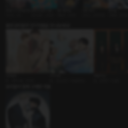
내 동기의 성적&취향
꼼짝마! 움직이면..
형이 좋아요
더티 하이
토끼굴
미인공 • SM
공연실황 • 스페셜
까칠공 • 유혹수
오피스 • 츤데레공
피폐물 • 집착공
출연성우들의 인기작품을 만나보세요!
인과응보
지고지순
테일러 샵
BL • 캠퍼스물 • 집착공
BL • 개그/코믹 • 학원/캠퍼스
BL • 운명적 • 미남공
유저들이 함께 구매한 작품