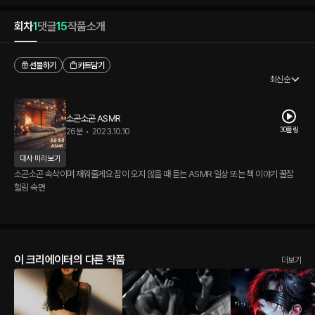
회차
1
댓글
15
작품소개
선물하기
카트담기
최신순
소곤소곤 ASMR
30플링
26분
•
2023.10.10
대사 미리보기
소곤소곤 속삭이며 재워줄게요 잠이 오지 않을 때 듣는 ASMR 일상 또는 책 이야기 꿀잠
힐링 숙면
이 크리에이터의 다른 작품
더보기