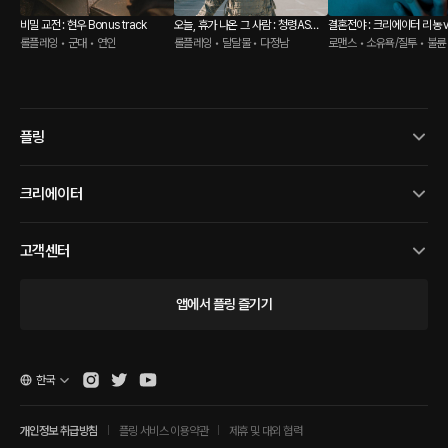
비밀 교전 : 현우 Bonus track
오늘, 휴가 나온 그 사람 : 청령ASMR
결혼전야 : 크리에이터 리농 ve
롤플레잉 • 군대 • 연인
Bonus track
롤플레잉 • 달달물 • 다정남
로맨스 • 소유욕/질투 • 불륜
플링
크리에이터
고객센터
앱에서 플링 즐기기
한국
개인정보 취급방침
플링 서비스 이용약관
제휴 및 대외 협력