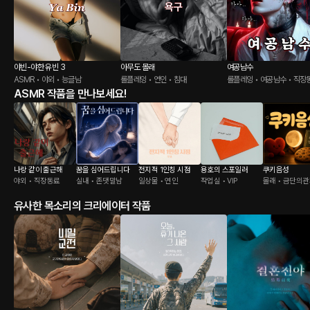
야빈-야한 유빈 3
아무도 몰래
여공남수
ASMR • 야외 • 능글남
롤플레잉 • 연인 • 침대
롤플레잉 • 여공남수 • 직장
ASMR 작품을 만나보세요!
나랑 같이 출근해
꿈을 심어드립니다
전지적 1인칭 시점
용호의 스포일러
쿠키음성
야외 • 직장동료
실내 • 존댓말남
일상물 • 연인
작업실 • VIP
몰래 • 금단의
유사한 목소리의 크리에이터 작품