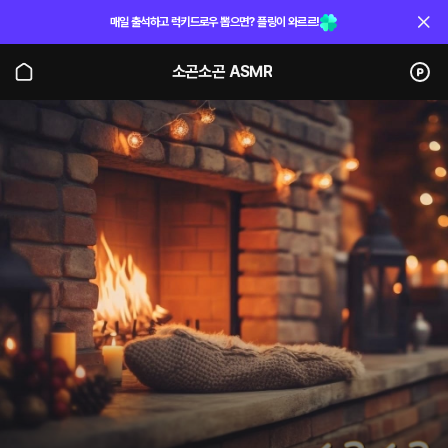
매일 출석하고 럭키드로우 뽑으면? 플링이 와르르!
소곤소곤 ASMR