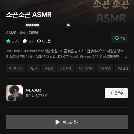
소곤소곤 ASMR
ASMR
 • 
숙소
 • 
다정남
42
5.0
15
6.3천
YouTube - Yubindrama "생방송 월. 수. 금 늦은 밤 11시" 안녕하세요!^^ 다양한 장르
의 오디오드라마 유빈ASMR 채널입니다. 야한 목소리와 능글맞은 상황극 퇴폐적인 소
재와 웃음까지 책임지며 좋은 목소리와 다양한 스토리로 함께 하겠습니다! 잘 부탁드립
니다!
#
스튜디오
#
실내
#
캠핑
#
빗소리
#
오디오북
#
뇌섹남
#
능글남
유빈ASMR
팔로우
팔로워 4,778명
예고편 듣기