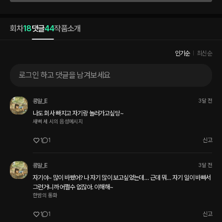
회차
18
댓글
44
작품소개
인기순
최신순
로그인 하고 댓글을 남겨보세요
콩알_E
3달 전
나도 회사 빠지고 자기랑 놀러가고싶당~
새벽 세 시의 음성메시지
1
1
신고
콩알_E
3달 전
자기야~ 많이 바빴어? 나 자기 많이 보고싶었는데… 근데 뭐… 자기 일이 바빠서 
그런거니까 어쩔수 없잖아. 이해해~ 
한밤의 통화
1
1
신고