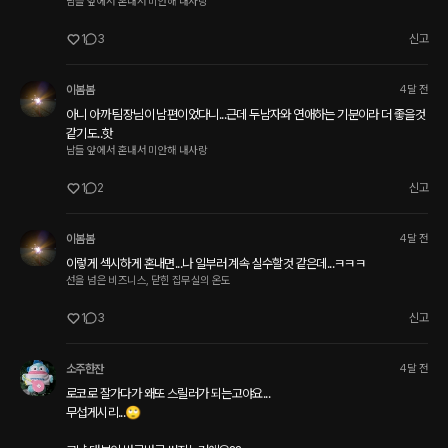
남들 앞에서 혼내서 미안해 내사랑
1
3
신고
이봄봄
4달 전
아니 아까 팀장님이 남편이었다니...근데 두남자와 연애하는 기분이라 더 좋을것 
같기도..핫
남들 앞에서 혼내서 미안해 내사랑
1
2
신고
이봄봄
4달 전
이렇게 섹시하게 혼내면...나 일부러 계속 실수할것 같은데...ㅋㅋㅋ
선을 넘은 비즈니스, 닫힌 집무실의 온도
1
3
신고
소주한잔
4달 전
로코로 잘가다가 왜또 스릴러가 되는고야요...

무섭게시리...🙄
