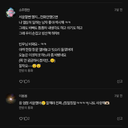
소주한잔
3달 전
서운할뻔 했지....전화안했으면

나 열심히 일하는 남자 좋아 섹시해 ㅋㅋ

그래도 바빠도 틈틈히 내생각도 하고 쉬기도 하고

그래 우리 손잡고 밤산책 하자!!!

빈우님 비와요~ ㅋㅋ

아까 한참 창문 열어놓고 빗소리 들었어여

오늘은 이것저것 하느라 좀 바빴네요

(뭐 안 궁금하시겠지만...😑)

잘자요~~😴😴
한밤의 통화
1
5
신고
이봄봄
3달 전
응 엄청 서운했어🥲 잘해라 진짜..(칭얼칭얼ㅋㅋㅋㅋ) 나도 사랑해🫶🏻
한밤의 통화
1
2
신고