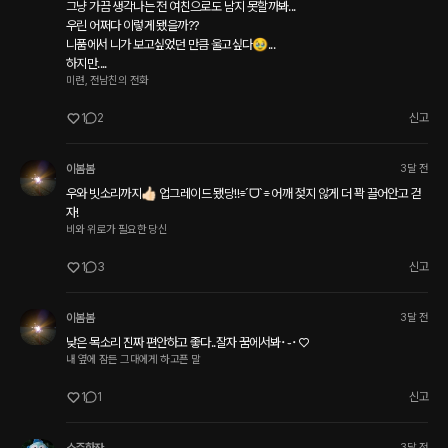
그냥 가끔 생각나는 전 여친으로도 남지 못할까봐...

우린 어쩌다 이렇게 됐을까?? 

니품에서 니가 보고싶었던 만큼 울고싶다🥹...

하지만....
미련, 전남친의 전화
1
2
신고
이봄봄
3달 전
우와 빗소리까지👍🏻 업그레이드 됐당!!⌯ˊᗜˋ⌯ 어깨 젖지 않게 더 꽉 끌어안고 걷
자!
비와 위로가 필요한 당신
1
3
신고
이봄봄
3달 전
낮은 목소리 진짜 편안하고 좋다..잘자 꿈에서봐･֊･♡
내 옆에 잠든 그대에게 하고픈 말
1
1
신고
3달 전