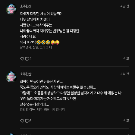
소주한잔
4달 전
이렇게 다정한 사람이 있을까?

너무 달달해 미치겠다

사랑한다고 속삭여주는

나의꿈속까지 지켜주는 빈우님은 참 다정한

사람이네요 

역시 에겐남🤣🤣🤣😜😜
샴푸냄새, 살결, 그리고 너
1
4
신고
소주한잔
4달 전
집착이 만들어낸 뒤틀린 사랑....

죽도록 증오하면서도  사랑해야하는 어쩔수 없는 상황....

그럼에도  소름돋게 상냥하고 다정한 불쌍한 남자에게 기대수 밖에 없는 나....

우린 둘다 미쳐가는 거야!!! 그렇지 않으면 

살수없을거 같기에....
영원한 감옥 : 내가 만든 너의 안식처
1
6
신고