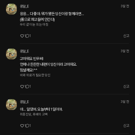
콩알_E
3달 전
응응… 다 좋아. 뭐가 됐든 당신이랑 함께라면… 

(품으로 파고들며 안긴다)
우리 같이 눈 뜨는 아침
1
1
신고
콩알_E
3달 전
고마워요 빈우씨! 

언제나 든든한 내편이 당신이라 고마워요.

힘낼께요! ^^
비와 위로가 필요한 당신
1
1
신고
콩알_E
3달 전
아… 알았어. 오늘부터 1일이야.
취중진담, 후배의 고백
1
1
신고