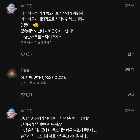
소주한잔
3달 전
나의 하루를 너의 목소리로 시작하게 해줘서

너의 하루가 내생각으로 시작해줘서 고마워~

감동이야🥹

꿈속에서도 만나고 퇴근후에도 만나자 

새벽 세 시의 음성메시지
1
2
신고
이봄봄
3달 전
아..진짜..연기력, 목소리 최고다..
미련, 전남친의 전화
1
1
신고
소주한잔
3달 전
맨정신엔 용기가 없어 술의 힘을 빌려하는 전화?

난 어떻게 받아들여야할까??

그냥 술김에?  근데 니 목소리는 너무 슬프게 들린다....

솔직히 겁나 또다시 서로 상처주고 헤어질까봐...
