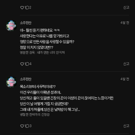
1
2
신고
소주한잔
4달 전
아~ 훨씬 듣기 편하네요 ㅋㅋ

사랑한다는 이유로 나를 망가트리고 

엉망으로 만든사람을 사랑할수 있을까?

정말 미치지 않았다면??
영원한 감옥 : 내가 만든 너의 안식처
1
4
신고
소주한잔
4달 전
목소리부터 사무적이네??

이건 우리둘이 이뤄낸 성과야..

당신하고 둘이 있을땐 긴장의 끈이 이성의 끈이 끊어지는 느낌이거든

당신이 날 어떻게 가질지 궁금한데?

그래 내가 져줄께.당신은 낮저밤이 해 그냥...
냉철한 전략가의 긴장감
1
3
신고