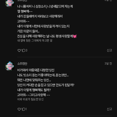
소주한잔
나 니품에서 니 심장소리,니 냄새맡으며 자는게

젤 행복해~~

내가 잠들때까지 바라보고 사랑해줘서

고마워~~ 

내가 이렇게 너한테 사랑받을 자격이 있는지

가끔 의문이 들어...

내 옆에 잠든 그대에게 하고픈 말
1
3
신고
소주한잔
3달 전
비가와서 마중와준 다정한 당신

나도 빗소리 듣는거 좋아하는데..듣는것만...

뭐든 나한테 맞춰주는 당신...

당신의 커다란 손을 잡고 있으면 안도가 된달까?

내가 이렇게 행복해도 될까?

고마워~~그리고사랑해 ~~
비와 위로가 필요한 당신
1
1
신고