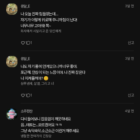
콩알_E
3달 전
나 오늘 진짜 힘들었는데… 

자기가 이렇게 위로해 주니까 힘이 난다!

너무너무 고마워! 쪽~ 
회사에서 시달리고 온 당신에게
1
1
신고
콩알_E
3달 전
나도 자기 품에 안겨있으니까 너무 좋아. 

포근해. 안심이 되는 느낌이야. 나 진짜 잠온다

나 지켜줄꺼야? 😊
샴푸냄새, 살결, 그리고 너
1
1
신고
소주한잔
4달 전
다시들어보니 잡음없이 깨끗하네요

음...테토는...모르겠어요 ㅋㅋ

그냥 속닥속닥.소근소근 이런거 해주세요
냉철한 전략가의 긴장감