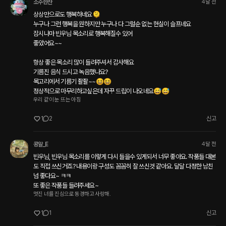
소주한잔
4달 전
상상만으로도 행복하네요🫠

누구나 그런 행복을 원하지만 누구나 다 그럴순 없는 현실이 슬프네요

잠시나마 빈우님 목소리로 행복해질수 있어

좋았어요~~

항상 좋은 목소리 많이 들려주셔서 감사해요

기름진 음식 드시고 녹음했나요?

목고리에서 기름기 좔좔~~😆😆

정상적으로 마무리하고싶은데 자꾸 드립이 나오네요😅😅
우리 같이 눈 뜨는 아침
1
2
신고
콩알_E
4달 전
빈우님, 빈우님 목소리를 이렇게 다시 들을수 있게되서 너무 좋아요. 작품들 대본
도 직접 쓰신거죠? 내용이랑 구성도 꼼꼼히 잘 쓰신것 같아요. 달달 다정한 남친 
넘 좋다요~ ㅋㅋ

또 좋은 작품들 들려주세요~ 
멋진 너를 진심으로 동경하고 사랑해.
1
1
신고