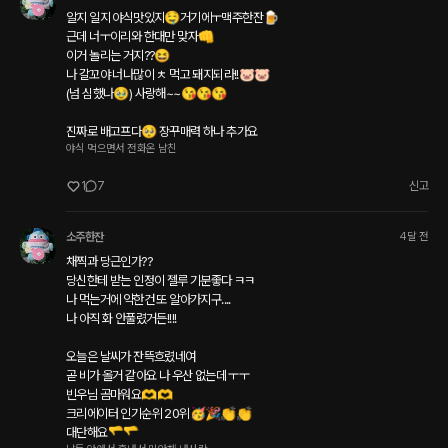
알지 일지 야식맛있지🤤거기에ㅜ맥주한잔🍺

근데 너ㅜ이리와 한대만 맞자👊

이거 놀리는 거지??😆

나 갈꼬야 너나많이 ㅊ 먹고 돼지되라!!🐷🐷

(넘 심했나🥹) 사랑해~~😘😘😘

진짜로 배고프다🥺 장꾸매력 하나 추가요
야식 먹으면서 전화온 남친
1
7
신고
소주한잔
4달 전
채찍과 당근인가??

당신한테 받는 인정이 젤루 기분좋다 ㅋㅋ

나 먹는거에 약한건 또 알아가지구....

나 아직 화 안풀렸거든!!!!

오늘은 날씨가 잔뜩흐렸네여

곧 비가 올거 같아요 나 우산 없는데 ㅜㅜ

빈우님 곰마워요🫶🫶

크리에이터 인기순위 20위🥳🎉👏👏

대단해요🫳🫳