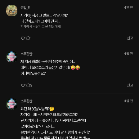
콩알_E
4달 전
자기야, 지금 그 말들… 정말이야? 

나 믿어도 돼? 고마워 진짜… 
회사에서 시달리고 온 당신에게
1
1
신고
소주한잔
4달 전
저 지금 와랄라 듣던거 정주행 중인데...

대박 나 꼬르륵소리 들은거 같은데?🤪🤪

어디에 있을까요?
1
9
신고
소주한잔
4달 전
요건 왜 못들었을까?🤔

자기야~ 왜 무서워해? 왜 도망가려고해?

난 자기가 너무 좋아서 너무 사랑해서 그런건데

많이아팠지? 약바르자....

불쌍한 강아지...자기도 이제 날 사랑하게 된건가?

울지마 자기야~ 물론 자긴 내가 책임지지 평생~~
