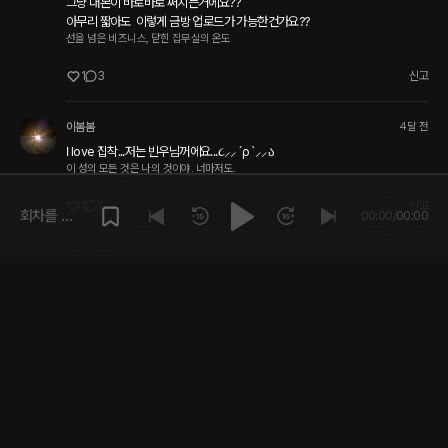
그냥 대본이 바로바로 써지는거에요??

아무리 짧아도  이렇게 금방 업로드가 가능한건가요??
선을 넘은 비즈니스, 닫힌 집무실의 온도
1
3
신고
이봄봄
4달 전
I love 집착...저는 빈우님꺼에요...૮⸝⸝´ρ`⸝⸝ა 
이 성의 모든 것은 나의 것이야. 너마저도.
1
2
신고
회차를 재
00:00
/
00:00
생해주세
요.
플링
크리에이터
고객센터