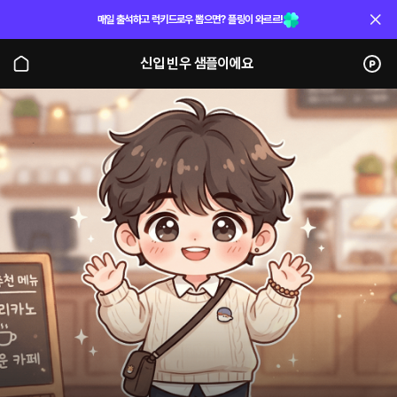
매일 출석하고 럭키드로우 뽑으면? 플링이 와르르!
신입 빈우 샘플이에요