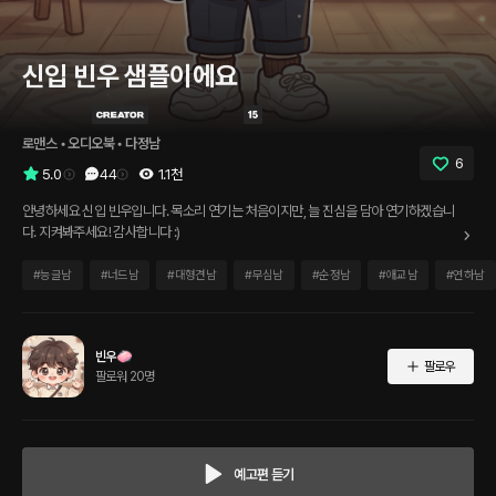
신입 빈우 샘플이에요
로맨스
 • 
오디오북
 • 
다정남
6
5.0
44
1.1천
안녕하세요 신입 빈우입니다. 목소리 연기는 처음이지만, 늘 진심을 담아 연기하겠습니
다. 지켜봐주세요! 감사합니다 :)
#
능글남
#
너드남
#
대형견남
#
무심남
#
순정남
#
애교남
#
연하남
빈우🧼
팔로우
팔로워 20명
예고편 듣기