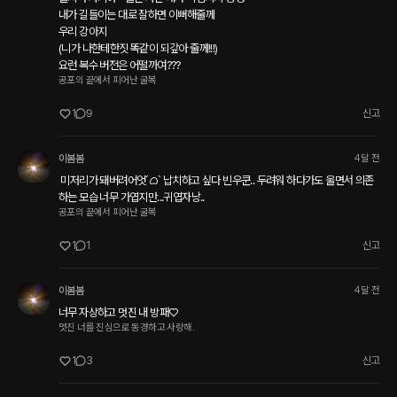
내가 길들이는 대로 잘하면 이뻐해줄께

우리 강아지 

(니가 나한테한짓 똑같이 되갚아 줄께!!!)

요런 복수 버전은 어떨까여???
공포의 끝에서 피어난 굴복
1
9
신고
이봄봄
4달 전
 미저리가 돼버려어엇ˊᜊˋ 납치하고 싶다 빈우쿤.. 두려워 하다가도 울면서 의존
하는 모습 너무 가엽지만...귀엽자낭..
공포의 끝에서 피어난 굴복
1
1
신고
이봄봄
4달 전
너무 자상하고 멋진 내 방패♡
멋진 너를 진심으로 동경하고 사랑해.
1
3
신고