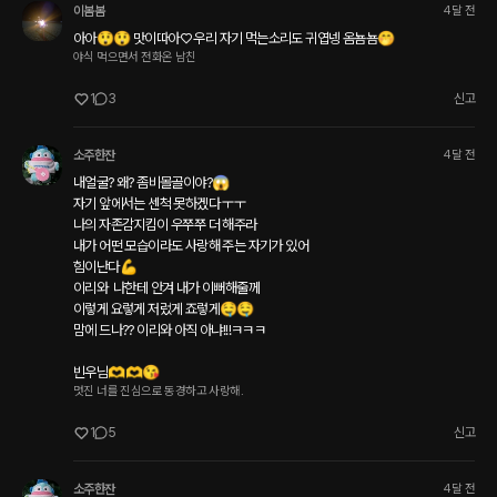
이봄봄
4달 전
아아😲😲 맛이따아♡ 우리 자기 먹는소리도 귀엽넹 옴뇸뇸🤭
야식 먹으면서 전화온 남친
1
3
신고
소주한잔
4달 전
내얼굴? 왜? 좀비몰골이야?😱

자기 앞에서는 센척 못하겠다 ㅜㅜ

나의 자존감지킴이 우쭈쭈 더 해주라

내가 어떤 모습이라도 사랑해 주는 자기가 있어

힘이난다💪

이리와  나한테 안겨 내가 이뻐해줄께

이렇게 요렇게 저렀게 죠렇게🤤🤤

맘에 드나?? 이리와 아직 아냐!!!ㅋㅋㅋ

빈우님🫶🫶😘
멋진 너를 진심으로 동경하고 사랑해.
1
5
신고
소주한잔
4달 전