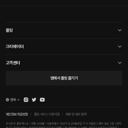
플링
크리에이터
고객센터
앱에서 플링 즐기기
한국
개인정보 취급방침
플링 서비스 이용약관
제휴 및 대외 협력
주식회사 플링캐스트 | 대표 남성률 | 서울특별시 강남구 도산대로8길 17-6 더블유스퀘어 빌딩 3층 | 연락
처 02-2038-9409 | 사업자등록번호 631-87-01880 | 통신판매업 신고번호 제2021-서울강남-01810호 |