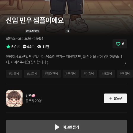
신입 빈우 샘플이에요
로맨스
 • 
오디오북
 • 
다정남
6
5.0
44
1.1천
안녕하세요 신입 빈우입니다. 목소리 연기는 처음이지만, 늘 진심을 담아 연기하겠습니
다. 지켜봐주세요! 감사합니다 :)
#
능글남
#
너드남
#
대형견남
#
무심남
#
순정남
#
애교남
#
연하남
빈우🧼
팔로우
팔로워 20명
예고편 듣기