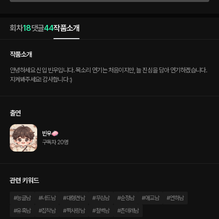
회차
18
댓글
44
작품소개
작품소개
안녕하세요 신입 빈우입니다. 목소리 연기는 처음이지만, 늘 진심을 담아 연기하겠습니다.
지켜봐주세요! 감사합니다 :)
출연
빈우🧼
구독자 20명
관련 키워드
#
능글남
#
너드남
#
대형견남
#
무심남
#
순정남
#
애교남
#
연하남
#
유혹남
#
집착남
#
짝사랑남
#
철벽남
#
츤데레남