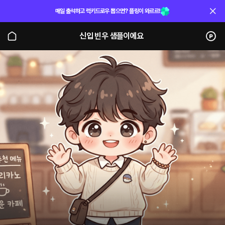
매일 출석하고 럭키드로우 뽑으면? 플링이 와르르!
신입 빈우 샘플이에요