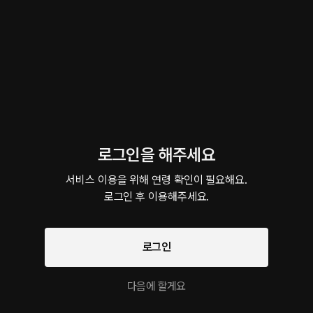
5분
•
2026.06.19
 남사
이 크리에이터의 다른 작품
로그인을 해주세요
서비스 이용을 위해 연령 확인이 필요해요.

로그인 후 이용해주세요.
나를 사랑하는 전남친
아들 친구가 나한테 대시한다.
나에게 길들
롤플레잉 • 달달물 • 전남친
롤플레잉 • 몰래 • 금단의관계
롤플레잉 • 
롤플레잉 작품을 만나보세요!
로그인
팔로우
다음에 할게요
강현 미리듣기
초자극
비상계단
Dominant