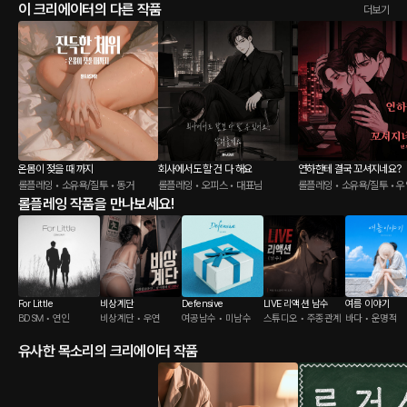
이 크리에이터의 다른 작품
더보기
온몸이 젖을 때 까지
회사에서도 할 건 다 해요
연하한테 결국 꼬셔지네요?
롤플레잉 • 소유욕/질투 • 동거
롤플레잉 • 오피스 • 대표님
롤플레잉 • 소유욕/질투 • 
롤플레잉 작품을 만나보세요!
For Little
비상계단
Defensive
LIVE 리액션 남수
여름 이야기
BDSM • 연인
비상계단 • 우연
여공남수 • 미남수
스튜디오 • 주종관계
바다 • 운명적
유사한 목소리의 크리에이터 작품