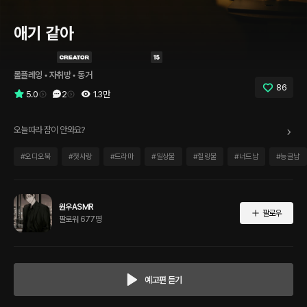
애기 같아
롤플레잉
 • 
자취방
 • 
동거
86
5.0
2
1.3만
오늘따라 잠이 안와요?
#
오디오북
#
첫사랑
#
드라마
#
일상물
#
힐링물
#
너드남
#
능글남
원우ASMR
팔로우
팔로워 677명
예고편 듣기