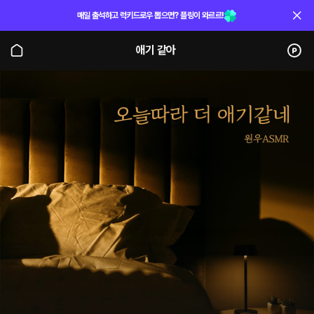
매일 출석하고 럭키드로우 뽑으면? 플링이 와르르!
애기 같아