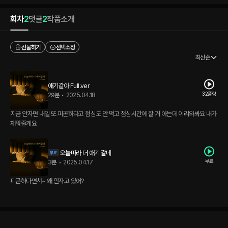
회차
2
댓글
2
작품소개
선물하기
선택소장
최신순
애기같아 Full.ver
32플링
29분
•
2025.04.18
지금 안자면 내일 또 피곤하다고 점심도 안 먹고 점심시간에 잘 거 아는데 이리와봐요 내가
재워줄게요
오늘따라 더 애기 같네
무료
3분
•
2025.04.17
피곤하다면서~ 왜 안자고 있어?