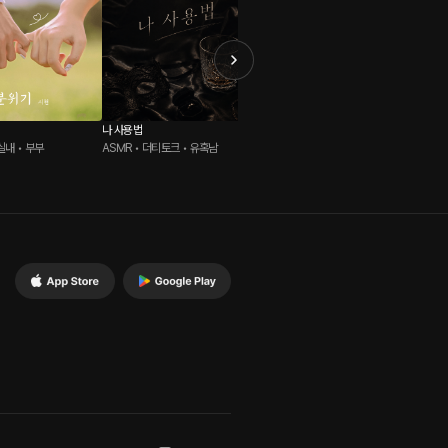
나 사용법
팝콘 먹을래?
남사친
실내 • 부부
ASMR • 더티토크 • 유혹남
ASMR • 영화관 • 손님
롤플레잉 