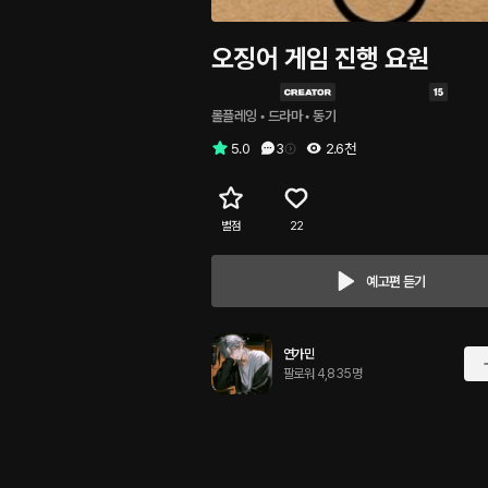
오징어 게임 진행 요원
롤플레잉
 • 
드라마
 • 
동기
5.0
3
2.6천
별점
22
예고편 듣기
연가민
팔로워 4,835명