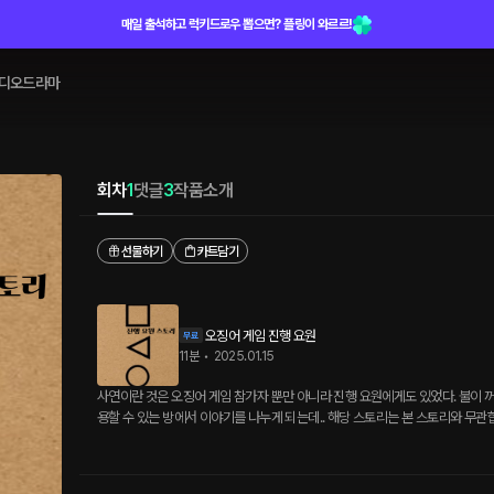
매일 출석하고 럭키드로우 뽑으면? 플링이 와르르!
디오드라마
회차
1
댓글
3
작품소개
선물하기
카트담기
오징어 게임 진행 요원
11분
•
2025.01.15
사연이란 것은 오징어 게임 참가자 뿐만 아니라 진행 요원에게도 있었다. 불이 꺼
용할 수 있는 방에서 이야기를 나누게 되는데.. 해당 스토리는 본 스토리와 무관