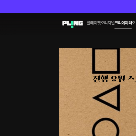
플레이챗
오리지널
크리에이터
오