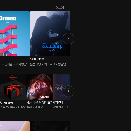
더보기
Skin-Ship
옆집 남자와 하룻밤 자다
적극적인
 • 영화관 • 짝사랑남
롤플레잉 • 섹스토크 • 능글남
롤플레잉 • 자취방 • 유혹남
로맨스판타
Offensive
지금 나올 수 있어요?
계약연애
숨도 못 쉬게 해줄게
누나와 같이
소유욕/질투 • 집착남
몰래 • 계략공
계약연애 • 선후배
패티쉬 • 집착남
실내 • 동거