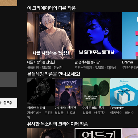
이 크리에이터의 다른 작품
나를 사랑하는 전남친
날 챙겨주는 동거남
Drama
롤플레잉 • 달달물 • 전남친
로맨스판타지 • 달달물 • 다정남
로맨스판타지
롤플레잉 작품을 만나보세요!
팔로우
위험한 격리실
야간정액 완전판
연가민 미리 듣기
Defensive
가이드버스 • 몸정맘
달달물 • 선후배
달달물 • 애증관계
여공남수 • 미남수
정
유사한 목소리의 크리에이터 작품