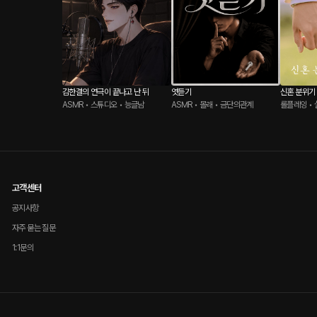
김한결의 연극이 끝나고 난 뒤
엿듣기
신혼 분위기
ASMR • 스튜디오 • 능글남
ASMR • 몰래 • 금단의관계
롤플레잉 • 
고객센터
공지사항
자주 묻는 질문
1:1문의