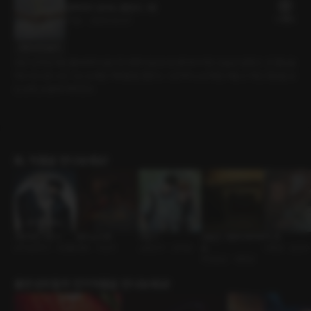
완벽하지 않아도 괜찮아 : 1화
23플링
17분
•
2026.02.07
대사 미리보기
반년 넘게 집에만 틀어박혀 있던 프리랜서 일러스트레이터 서현. 오늘은 달랐다. 큰 결심을
하고 밖으로 나선 그는 오래된 카페를 발견한다. 그곳에서 노트북만 켜놓고 게임 영상을 보
는 남자, 도훈과 마주친다.
BL 작품을 만나보세요!
셔트라인 시즌 2
왕의 노리개
하절기
오늘은 이렇게 해주세
떡, 정
조직/암흑가 • 사건물
광공 • 미인수
소꿉친구 • 집착공
요
다정공 • 순진수
주인손님 • 바버샵
출연성우들의 인기작품을 만나보세요!