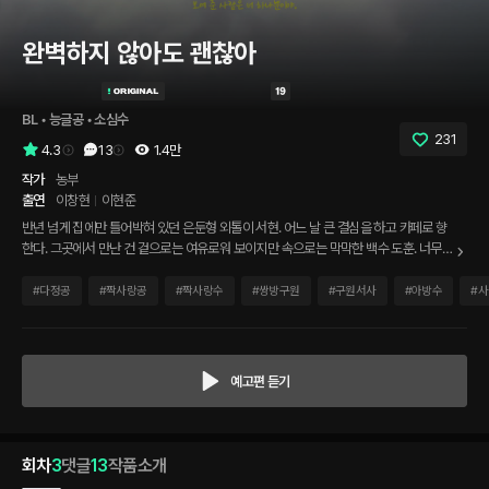
완벽하지 않아도 괜찮아
BL
 • 
능글공
 • 
소심수
231
4.3
13
1.4만
작가
농부
출연
이창현
이현준
반년 넘게 집에만 틀어박혀 있던 은둔형 외톨이 서현. 어느 날 큰 결심을 하고 카페로 향
한다. 그곳에서 만난 건 겉으로는 여유로워 보이지만 속으로는 막막한 백수 도훈. 너무
다른 두 사람이 서로의 불완전함을 마주하며 조금씩 가까워지기 시작한다. 어쩔 땐 상처
를 주고 어쩔 땐 상처도 받으며. 그러다 결국 서로에게 가장 약한 모습까지 보여주며 진
#
다정공
#
짝사랑공
#
짝사랑수
#
쌍방구원
#
구원서사
#
아방수
#
사
심을 나눈다. * 도훈(공) 역 - 이창현 서현(수) 역 - 이현준
예고편 듣기
회차
3
댓글
13
작품소개