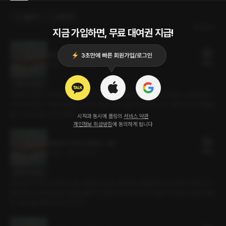
선물하기
선택소장
최신순
지금 가입하면, 무료 대여권 지급!
완벽하지 않아도 괜찮아 : 3화
38플링
29분
•
2026.02.07
대사 미리보기
며칠째 카페에 나가지 못하는 서현. 다시 예전으로 돌아간 것만 같아 괴롭다. 도훈의 말이
자꾸 떠오른다. 그래, 이대로는 안 돼. 서현은 다시 한번 밖으로 나선다. 카페 앞에 도착했을
때, 그곳에 도훈이 서 있었다.
시작과 동시에 플링의
서비스 약관
개인정보 취급방침
에 동의하게 됩니다
완벽하지 않아도 괜찮아 : 2화
26플링
20분
•
2026.02.07
대사 미리보기
형 동생 사이가 된 서현과 도훈. 서현은 오늘도 카페에서 주문을 하다 실수를 저지른다. 도
훈의 장난스러운 놀림에 얼굴을 붉히며, 나란히 앉아 각자의 작업을 이어간다. 오늘의 목표
는 서로 끝낼 때까지 집에 안 가기.