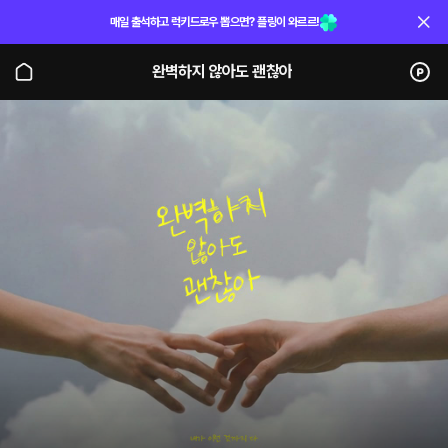
매일 출석하고 럭키드로우 뽑으면? 플링이 와르르!
완벽하지 않아도 괜찮아