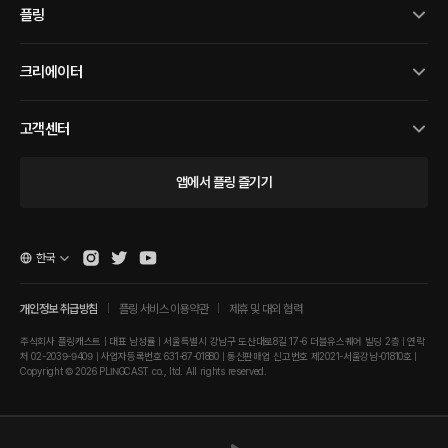
플링
크리에이터
고객센터
앱에서 플링 즐기기
한국
개인정보 취급방침
플링 서비스 이용약관
제휴 및 대외 협력
주식회사 플링캐스트 | 대표 남성률 | 서울특별시 강남구 도산대로8길 17-6 더블유스퀘어 빌딩 2층 | 연락
처 02-2039-9409 | 사업자등록번호 631-87-01880 | 통신판매업 신고번호 제2021-서울강남-01810호 |
Copyright © 2026 PLINGCAST co., ltd. All rights reserved.