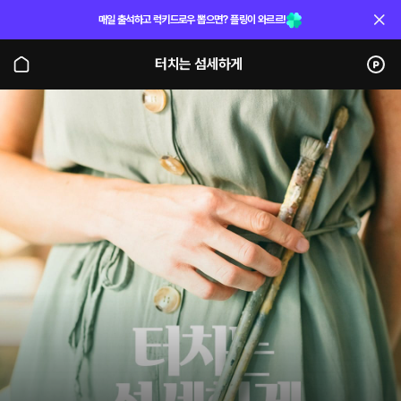
매일 출석하고 럭키드로우 뽑으면? 플링이 와르르!
터치는 섬세하게