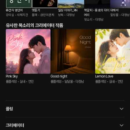
류건식 영단어
엿듣기
일상 이야기_RN
책갈피 - 용호의 다이
대해서
강의실 • 사제지간
몰래 • 금단의관계
낭독 • 다정남
어리
힐링물 • 다정남
빗소리 • 다정남
유사한 목소리의 크리에이터 작품
Pink Sky
Good night
Lemon Love
롤플레잉 • 실내 • 연인
롤플레잉 • 달달물 • 다정남
롤플레잉 • 실내 • 연인
플링
크리에이터