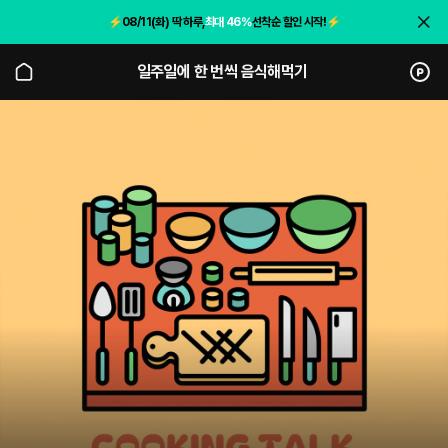
⚡️
08/11(화) 딱 하루,
최대 46%
선착순 할인 시작!
⚡️
일주일에 한 번씩 음식해먹기