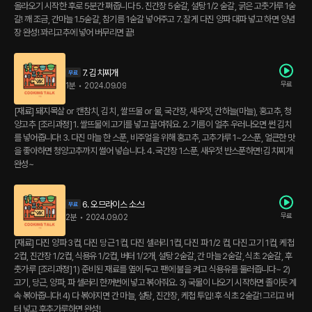
올라오기 시작한 후로 5분간 쪄줍니다 5. 진간장 5숟갈, 설탕 1/2 숟갈, 굵은 고춧가루 1숟
갈! 깨 조금, 간마늘 1.5숟갈, 참기름 1숟갈 넣어주고 7. 잘게 다진 양파 대파 넣고 하면 양념
장 완성! 꽈리고추에 넣어 버무리면 끝!
7. 김치찌개
무료
1분
•
2024.09.09
[재료] 돼지목살 or 캔참치, 김치 , 쌀뜨물 or 물, 국간장, 새우젓, 간하늘(마늘), 홍고추, 청
양고추 [조리과정] 1. 쌀뜨물에 고기를 넣고 끌여줘요. 2. 기름이 얼추 우러나오면 썬 김치
를 넣어줍니다! 3. 다진 마늘 한 스푼, 비주얼을 위해 홍고추, 고추가루 1~2스푼, 얼큰한 맛
을 좋아하면 청양고추까지 썰어 넣습니다. 4. 국간장 1스푼, 새우젓 반스푼하면! 김치찌개
완성~
6. 오므라이스 소스!
무료
2분
•
2024.09.02
[재료] 다진 양파 3컵, 다진 당근 1컵, 다진 셀러리 1컵, 다진 파 1/2 컵, 다진 고기 1컵, 케첩
2컵, 진간장 1/2컵, 식용유 1/2컵, 버터 1/2개, 설탕 2숟갈, 간 마늘 2숟갈, 식초 2숟갈, 후
춧가루 [조리과정] 1) 준비된 재료를 옆에 두고 팬에 불을 켜고 식용유를 둘러줍니다~ 2)
고기, 당근, 양파, 파 셀러리 한꺼번에 넣고 볶아줘요. 3) 국물이 나오기 시작하면 졸이듯 계
속 볶아줍니다! 4) 다 볶아지면 간 마늘, 설탕, 진간장, 케첩 투입! 후 식초 2숟갈! 그리고 버
터 넣고 후추가루하면 완성!