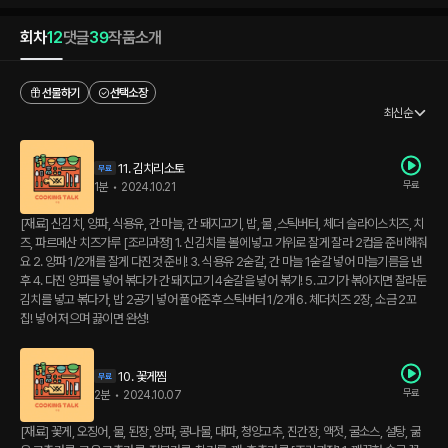
회차
12
댓글
39
작품소개
선물하기
선택소장
최신순
11. 김치리소토
무료
1분
•
2024.10.21
[재료] 신김치, 양파, 식용유, 간 마늘, 간 돼지고기, 밥, 물 ,스틱버터, 체더 슬라이스치즈, 치
즈, 파르메산 치즈가루 [조리과정] 1. 신김치를 볼에 넣고 가위로 잘게 잘라 2컵을 준비해줘
요 2. 양파 1/2개를 잘게 다진것 준비! 3. 식용유 2숟갈, 간 마늘 1숟갈 넣어 마늘기름을 낸
후 4. 다진 양파를 넣어 볶다가 간 돼지고기 4숟갈을 넣어 볶기! 5. 고기가 볶아지면 잘라둔
김치를 넣고 볶다가, 밥 2공기 넣어 풀어준후 스틱버터 1/2개 6. 체더치즈 2장, 소금 2꼬
집! 넣어 저으며 끓이면 완성!
10. 꽃게찜
무료
2분
•
2024.10.07
[재료] 꽃게, 오징어, 물, 된장, 양파, 콩나물, 대파, 청양고추, 진간장, 액젓, 굴소스, 설탕, 굶