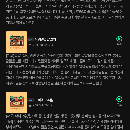
은 고춧가루, 고운 고춧가루, 전분가루, 참기름, 깨, 후춧가루 [조리과정] 1. 깨끗한 솔로 꽃
게 겉면을 닦아줍니다. 2. 배딱지를 열어젖히고 게딱지를 뜯어줘요! 3. 더듬이와 아가미 제
거후 손질, 그후 4등분으로 잘라줍니다. 4. 물, 된장, 양파 넣고 끓을때 콩나물 간마늘 넣어
줍니다. 5. 끓어오르면 꽃게와 오징어 넣어주고 고춧가루 넣어 끓여요! 6. 색이 붉게 변하면
건져내 볼에 담아주고...
9. 명란달걀말이
무료
1분
•
2024.09.23
[재료] 달걀, 설탕, 명란젓, 쪽파, 식용유 [조리과정] 1. 볼에 댤걀을 풀고 설탕 약간 넣어 달
걀물을 만들어줍니다 2. 명란젓을 가위로 길쭉하게 잘라 준비, 쪽파도 잘게 잘라 준비! 3.
식용유를 묻힌 키친타올로 팬을 코팅하고~ 4. 약불에서 달걀물을 조금 부어 넓게 펼처 부
쳐줍니다 5. 천천히 말다가 명란젓과 쪽파를 올려 다시 말고 6. 첫 번째 달걀말이를 가장자
리로 민다음 팬에 식용유를 발라 다시 달걀물 촥~ 7. 넓게 부친다음 천천히 말아주고~ 8.
이렇게 같은 방식으로 진행한다음 달걀말이를 세워 옆면까지 구우면 완성!
8. 꽈리고추찜
무료
1분
•
2024.09.16
[재료] 꽈리고추, 밀가루, 물, 진간장, 설탕, 굵은 고춧가루, 간 마늘, 참기름, 깨, 대파 [조리
과정] 1. 깨끗하게 씻은 꽈리고추 꼭지를 따줍니다! 2. 꽈리고추 1주먹, 밀가루를 넉넉하게
부어 버무리고~ 3. 냄비에 물을 끓인 후, 찜틀에 꽈리고추를 올려줘요 4. 뚜껑을 닫아 김이