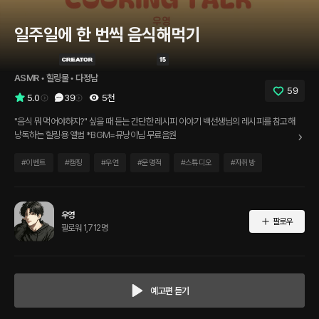
일주일에 한 번씩 음식해먹기
ASMR
 • 
힐링물
 • 
다정남
59
5.0
39
5천
"음식 뭐 먹어야하지?" 싶을 때 듣는 간단한 레시피 이야기 백선생님의 레시피를 참고해
낭독하는 힐링용 앨범 *BGM=뮤냥이님 무료음원
#
이벤트
#
캠핑
#
우연
#
운명적
#
스튜디오
#
자취방
우영
팔로우
팔로워 1,712명
예고편 듣기