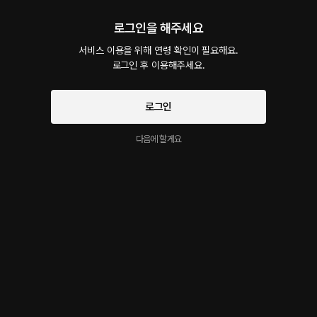
로그인을 해주세요
집착-스토커-자기야 일어나봐 free
서비스 이용을 위해 연령 확인이 필요해요.

무료
6분
•
2023.07.25
로그인 후 이용해주세요.
시작과 동시에 플링의
서비스 약관
개인정보 취급방침
에 동의하게 됩니다
로그인
다음에 할게요
이 크리에이터의 다른 작품
더보기
자기가 카X하고 싶다며
내 신부는 구미호
당신을 가지고싶어
롤플레잉 • 차 • 커플
판타지 • 조선 • 연인
BL • 대학교 • 동기
롤플레잉 작품을 만나보세요!