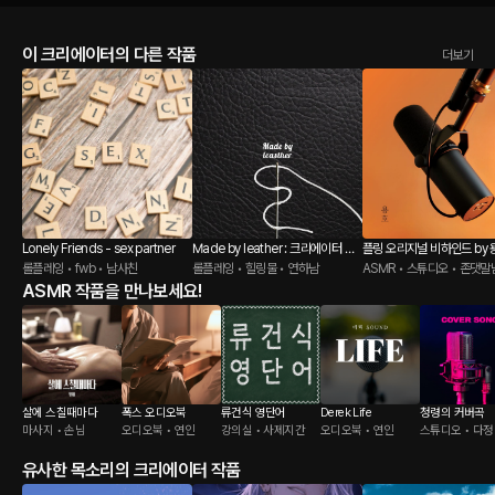
이 크리에이터의 다른 작품
더보기
Lonely Friends - sex partner
Made by leather : 크리에이터 용
플링 오리지널 비하인드 by 
롤플레잉 • fwb • 남사친
호
롤플레잉 • 힐링물 • 연하남
ASMR • 스튜디오 • 존댓말
ASMR 작품을 만나보세요!
살에 스칠때마다
폭스 오디오북
류건식 영단어
Derek Life
청령의 커버곡
마사지 • 손님
오디오북 • 연인
강의실 • 사제지간
오디오북 • 연인
스튜디오 • 다
유사한 목소리의 크리에이터 작품