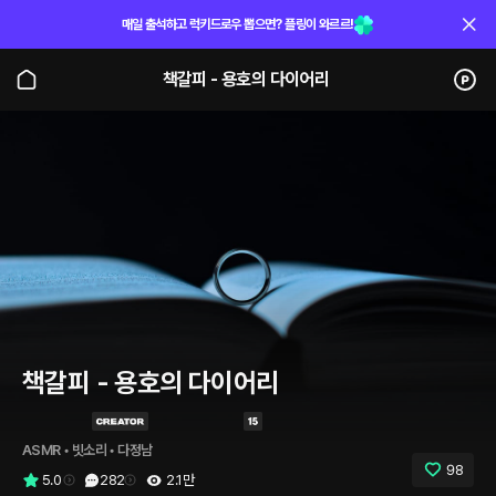
매일 출석하고 럭키드로우 뽑으면? 플링이 와르르!
책갈피 - 용호의 다이어리
책갈피 - 용호의 다이어리
ASMR
 • 
빗소리
 • 
다정남
98
5.0
282
2.1만