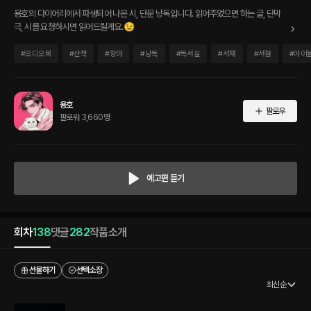
용호의 다이어리에서 파생되어 나온 시, 단문 낭독입니다. 읽어주었으면 하는 글, 단막
극, 시를 요청하시면 읽어드릴게요.😉
#
오디오북
#
산책
#
장마
#
낭독
#
독서실
#
서재
#
서점
#
아이
용호
팔로우
팔로워 3,660명
예고편 듣기
회차
138
댓글
282
작품소개
선물하기
선택소장
최신순