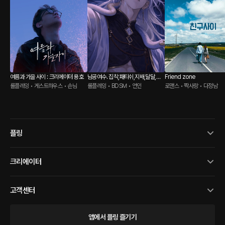
여름과 가을 사이 : 크리에이터 용호
남공여수. 집착,패티쉬,지배,달달,능
Friend zone
롤플레잉 • 게스트하우스 • 손님
글
롤플레잉 • BDSM • 연인
로맨스 • 짝사랑 • 다정남
플링
크리에이터
고객센터
앱에서 플링 즐기기