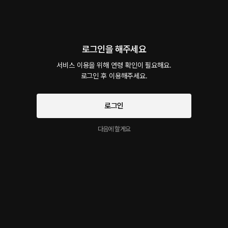
회차
1
댓글
9
작품소개
선물하기
카트담기
로그인을 해주세요
최신순
지금 가입하면, 무료 대여권 지급!
서비스 이용을 위해 연령 확인이 필요해요.

로그인 후 이용해주세요.
투덜거리면서 asmr 귀 마사지 해주는 남자친구
우영
무료
13분
•
2026.02.16
로그인
대사 미리보기
다음에 할게요
시작과 동시에 플링의
서비스 약관
개인정보 취급방침
에 동의하게 됩니다
이 크리에이터의 다른 작품
더보기