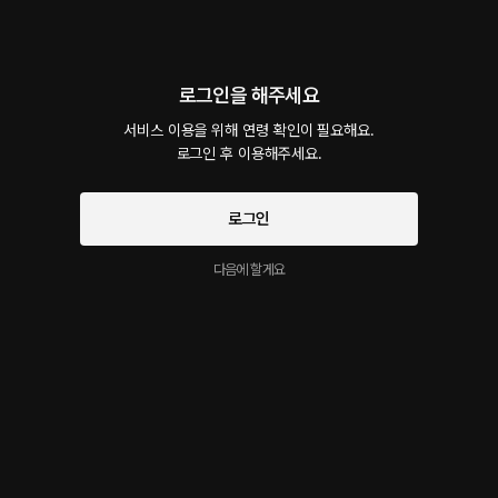
회차
1
댓글
6
작품소개
로그인을 해주세요
선물하기
카트담기
최신순
서비스 이용을 위해 연령 확인이 필요해요.

지금 가입하면, 무료 대여권 지급!
로그인 후 이용해주세요.
후배때문에 화난 여자친구 달래주기
무료
5분
•
2026.05.03
로그인
다음에 할게요
시작과 동시에 플링의
서비스 약관
이 크리에이터의 다른 작품
개인정보 취급방침
에 동의하게 됩니다
더보기