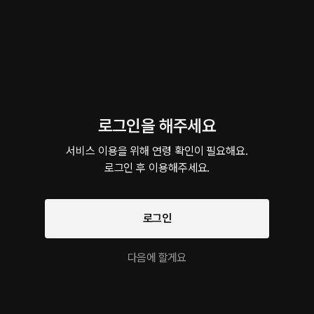
이 크리에이터의 다른 작품
된 하룻
로그인을 해주세요
비밀이 많은 우리
위험한 대학 과제
뱀파이어 남
서비스 이용을 위해 연령 확인이 필요해요.

BL • 비밀연애 • 몸정맘정
로맨스 • 실내 • 대학생
롤플레잉 • 
로그인 후 이용해주세요.
롤플레잉 작품을 만나보세요!
로그인
선 넘어본 적 있어?
비상계단
Defensive
The Begins
다음에 할게요
몰래 • 친구사이
비상계단 • 우연
여공남수 • 미남수
실내 • 직진남
팔로우
유사한 목소리의 크리에이터 작품