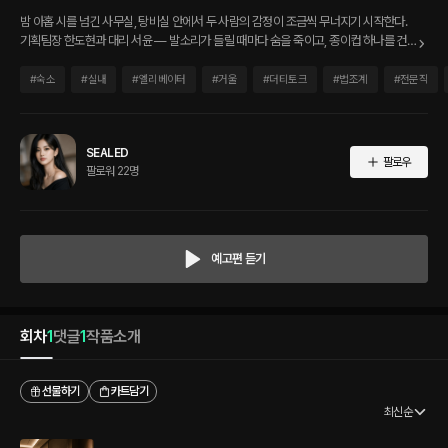
밤 아홉 시를 넘긴 사무실, 탕비실 안에서 두 사람의 감정이 조금씩 무너지기 시작한다.
기획팀장 한도현과 대리 서윤 — 발소리가 들릴 때마다 숨을 죽이고, 종이컵 하나를 건
네는 손끝에서 체온을 느끼며, 닿지 못하는 거리에서 오히려 더 깊어지는 마음. 회사라서
위험하고, 회사라서 더 선명한 감정의 기록.
#
숙소
#
실내
#
엘리베이터
#
거울
#
더티토크
#
법조계
#
전문직
SEALED
팔로우
팔로워 22명
예고편 듣기
회차
1
댓글
1
작품소개
선물하기
카트담기
최신순