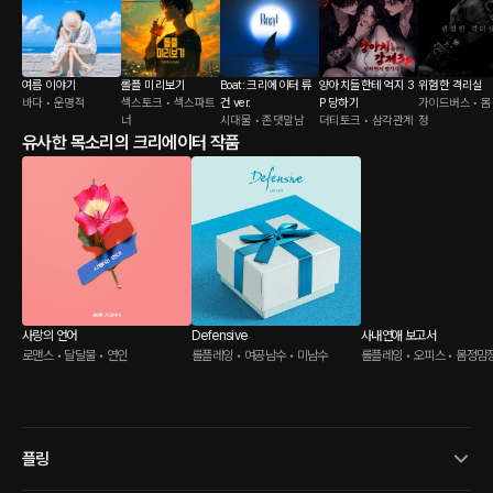
여름 이야기
롤플 미리보기
Boat: 크리에이터 류
양아치들한테 억지 3
위험한 격리실
바다 • 운명적
섹스토크 • 섹스파트
건 ver.
P 당하기
가이드버스 • 
너
시대물 • 존댓말남
더티토크 • 삼각관계
정
유사한 목소리의 크리에이터 작품
사랑의 언어
Defensive
사내연애 보고서
로맨스 • 달달물 • 연인
롤플레잉 • 여공남수 • 미남수
롤플레잉 • 오피스 • 몸정맘
플링