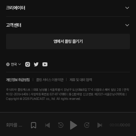
크리에이터
고객센터
앱에서 플링 즐기기
한국
개인정보 취급방침
플링 서비스 이용약관
제휴 및 대외 협력
주식회사 플링캐스트 | 대표 남성률 | 서울특별시 강남구 도산대로8길 17-6 더블유스퀘어 빌딩 2층 | 연락
처 02-2039-9409 | 사업자등록번호 631-87-01880 | 통신판매업 신고번호 제2021-서울강남-01810호 |
Copyright © 2026 PLINGCAST co., ltd. All rights reserved.
회차를 재
00:00
/
00:00
생해주세