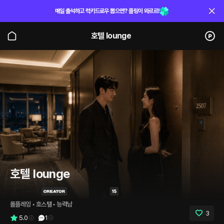
매일 출석하고 럭키드로우 뽑으면? 플링이 와르르!
호텔 lounge
호텔 lounge
롤플레잉
 • 
호스텔
 • 
능력남
3
5.0
1