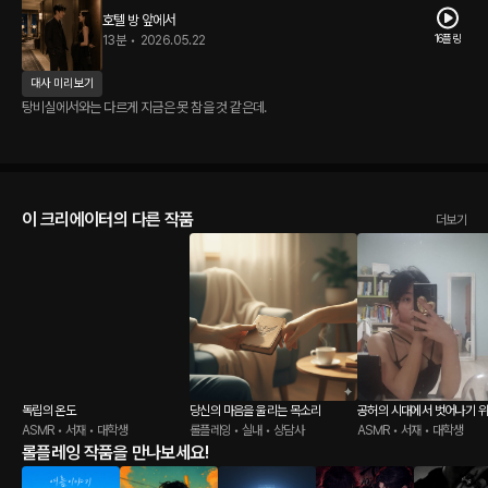
호텔 방 앞에서
16플링
13분
•
2026.05.22
대사 미리보기
탕비실에서와는 다르게 지금은 못 참을 것 같은데.
이 크리에이터의 다른 작품
더보기
독립의 온도
당신의 마음을 울리는 목소리
공허의 시대에서 벗어나기 위
ASMR • 서재 • 대학생
롤플레잉 • 실내 • 상담사
림
ASMR • 서재 • 대학생
롤플레잉 작품을 만나보세요!